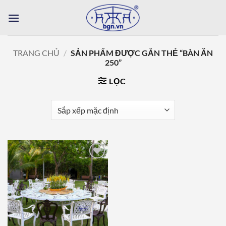
Bỏ
qua
nội
dung
TRANG CHỦ
/
SẢN PHẨM ĐƯỢC GẮN THẺ “BÀN ĂN
250”
LỌC
Add to
wishlist