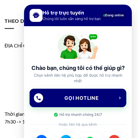
Hỗ trợ trực tuyến
Đang online
Chúng tôi luôn sẵn sàng hỗ trợ bạn
THEO DÕI FANPAGE
ĐỊA CHỈ GOOGLE MAP
Chào bạn, chúng tôi có thể giúp gì?
Chọn kênh liên hệ phù hợp để được hỗ trợ nhanh
nhất
GỌI HOTLINE
Thời gian: T2 – T7
Hỗ trợ nhanh chóng 24/7
7h30 -> 11h30 – 13h00 -> 17h00
Hoặc liên hệ qua kênh