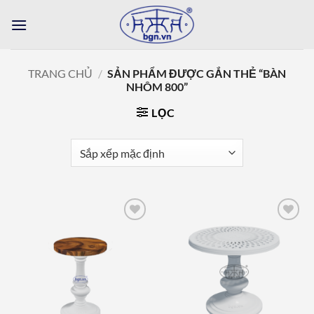
Bỏ
qua
nội
dung
TRANG CHỦ
/
SẢN PHẨM ĐƯỢC GẮN THẺ “BÀN
NHÔM 800”
LỌC
Add to
Add to
wishlist
wishlist