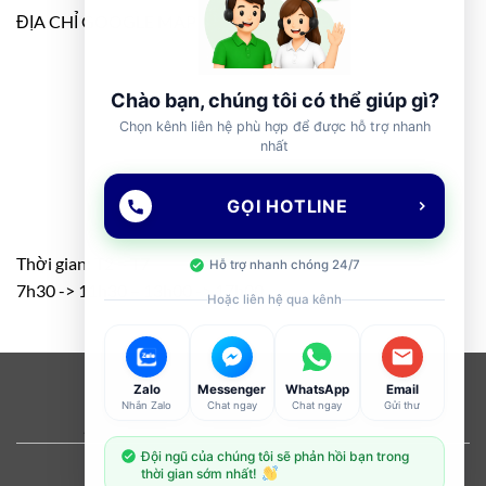
ĐỊA CHỈ GOOGLE MAP
Chào bạn, chúng tôi có thể giúp gì?
Chọn kênh liên hệ phù hợp để được hỗ trợ nhanh
nhất
GỌI HOTLINE
Thời gian: T2 – T7
Hỗ trợ nhanh chóng 24/7
7h30 -> 11h30 – 13h00 -> 17h00
Hoặc liên hệ qua kênh
Visa
PayPal
Stripe
MasterCard
Cash
Zalo
Messenger
WhatsApp
Email
Nhắn Zalo
Chat ngay
Chat ngay
Gửi thư
On
ABOUT
OUR STORES
BLOG
CONTACT
FAQ
Delivery
Đội ngũ của chúng tôi sẽ phản hồi bạn trong
Copyright 2026 ©
Flatsome Theme
thời gian sớm nhất!