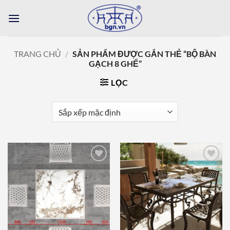
Bỏ
qua
nội
dung
TRANG CHỦ
/
SẢN PHẨM ĐƯỢC GẮN THẺ “BỘ BÀN
GẠCH 8 GHẾ”
LỌC
Add to
Add to
wishlist
wishlist