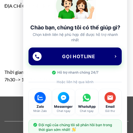
ĐỊA CHỈ GOOGLE MAP
Chào bạn, chúng tôi có thể giúp gì?
Chọn kênh liên hệ phù hợp để được hỗ trợ nhanh
nhất
GỌI HOTLINE
Thời gian: T2 – T7
Hỗ trợ nhanh chóng 24/7
7h30 -> 11h30 – 13h00 -> 17h00
Hoặc liên hệ qua kênh
Visa
PayPal
Stripe
MasterCard
Cash
Zalo
Messenger
WhatsApp
Email
Nhắn Zalo
Chat ngay
Chat ngay
Gửi thư
On
ABOUT
OUR STORES
BLOG
CONTACT
FAQ
Delivery
Đội ngũ của chúng tôi sẽ phản hồi bạn trong
Copyright 2026 ©
Flatsome Theme
thời gian sớm nhất!