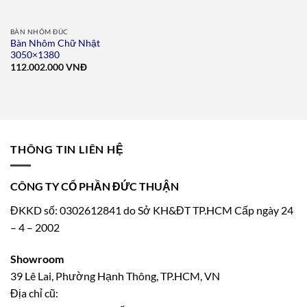
BÀN NHÔM ĐÚC
Bàn Nhôm Chữ Nhật
3050×1380
112.002.000
VNĐ
THÔNG TIN LIÊN HỆ
CÔNG TY CỔ PHẦN ĐỨC THUẬN
ĐKKD số: 0302612841 do Sở KH&ĐT TP.HCM Cấp ngày 24
– 4 – 2002
Showroom
39 Lê Lai, Phường Hạnh Thông, TP.HCM, VN
Địa chỉ cũ: