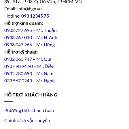
39 Lê Lai, P. 03, Q. Gò Vấp, TP.HCM, VN
Email: info@bgn.vn
Hotline:
093 12345 75
Hỗ trợ kinh doanh:
0903 727 695 – Mr. Thuận
0938 767 010 – Mr. H. Anh
0938 047 266 – Mr. Hùng
Hỗ trợ kỹ thuật:
0932 060 747 – Mr. Quí
0907 98 94 90 – Mr. Điền
0
932
7
80
693 – Mr. Nam
033 567 0243 – Mr. Nghĩa
HỖ TRỢ KHÁCH HÀNG
Phương thức thanh toán
Chính sách vận chuyển