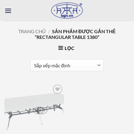
Bỏ
qua
nội
dung
TRANG CHỦ
/
SẢN PHẨM ĐƯỢC GẮN THẺ
“RECTANGULAR TABLE 1380”
LỌC
Add to
wishlist