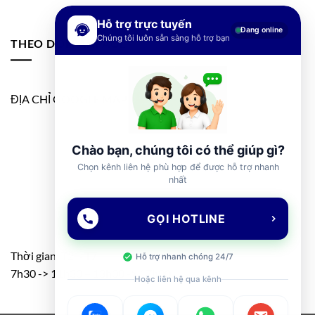
Hỗ trợ trực tuyến
Đang online
Chúng tôi luôn sẵn sàng hỗ trợ bạn
THEO DÕI FANPAGE
ĐỊA CHỈ GOOGLE MAP
Chào bạn, chúng tôi có thể giúp gì?
Chọn kênh liên hệ phù hợp để được hỗ trợ nhanh
nhất
GỌI HOTLINE
Thời gian: T2 – T7
Hỗ trợ nhanh chóng 24/7
7h30 -> 11h30 – 13h00 -> 17h00
Hoặc liên hệ qua kênh