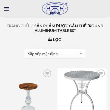
Bỏ
qua
nội
dung
TRANG CHỦ
/
SẢN PHẨM ĐƯỢC GẮN THẺ “ROUND
ALUMINUM TABLE 80”
LỌC
Add to
Add to
wishlist
wishlist