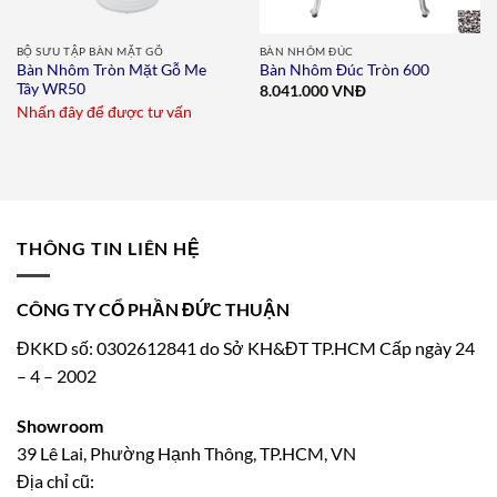
BỘ SƯU TẬP BÀN MẶT GỖ
BÀN NHÔM ĐÚC
Bàn Nhôm Tròn Mặt Gỗ Me
Bàn Nhôm Đúc Tròn 600
Tây WR50
8.041.000
VNĐ
Nhấn đây để được tư vấn
THÔNG TIN LIÊN HỆ
CÔNG TY CỔ PHẦN ĐỨC THUẬN
ĐKKD số: 0302612841 do Sở KH&ĐT TP.HCM Cấp ngày 24
– 4 – 2002
Showroom
39 Lê Lai, Phường Hạnh Thông, TP.HCM, VN
Địa chỉ cũ: