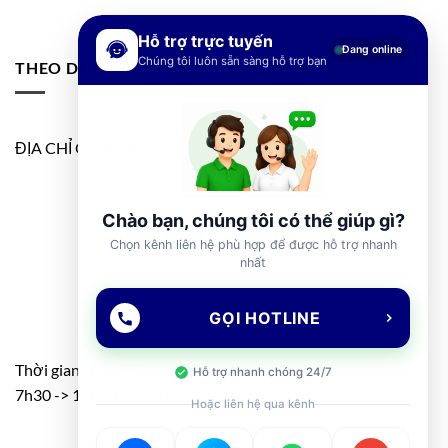
Hỗ trợ trực tuyến
Đang online
Chúng tôi luôn sẵn sàng hỗ trợ bạn
THEO DÕI FANPAGE
ĐỊA CHỈ GOOGLE MAP
Chào bạn, chúng tôi có thể giúp gì?
Chọn kênh liên hệ phù hợp để được hỗ trợ nhanh
nhất
GỌI HOTLINE
Thời gian: T2 – T7
Hỗ trợ nhanh chóng 24/7
7h30 -> 11h30 – 13h00 -> 17h00
Hoặc liên hệ qua kênh