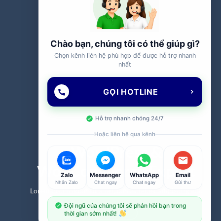
Chào bạn, chúng tôi có thể giúp gì?
Chọn kênh liên hệ phù hợp để được hỗ trợ nhanh
nhất
GỌI HOTLINE
Hỗ trợ nhanh chóng 24/7
Hoặc liên hệ qua kênh
WordPress &
WooCommerce Expert
Zalo
Messenger
WhatsApp
Email
Nhắn Zalo
Chat ngay
Chat ngay
Gửi thư
Lorem ipsum dolor sit amet, consectetuer adipiscing elit.
Đội ngũ của chúng tôi sẽ phản hồi bạn trong
MY WORK
thời gian sớm nhất!