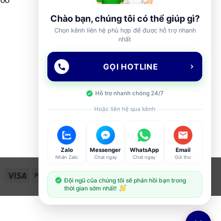
Chào bạn, chúng tôi có thể giúp gì?
Chọn kênh liên hệ phù hợp để được hỗ trợ nhanh
nhất
GỌI HOTLINE
Hỗ trợ nhanh chóng 24/7
Hoặc liên hệ qua kênh
Zalo
Messenger
WhatsApp
Email
Nhắn Zalo
Chat ngay
Chat ngay
Gửi thư
Visa
PayPal
Stripe
MasterCard
Cash
Đội ngũ của chúng tôi sẽ phản hồi bạn trong
On
thời gian sớm nhất!
Delivery