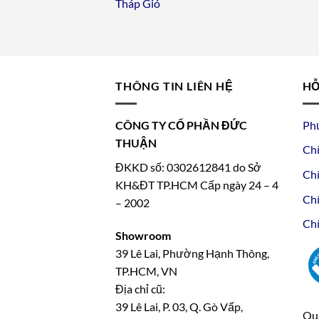
Tháp Gió
THÔNG TIN LIÊN HỆ
HỖ
CÔNG TY CỔ PHẦN ĐỨC
Ph
THUẬN
Chí
ĐKKD số: 0302612841 do Sở
Chí
KH&ĐT TP.HCM Cấp ngày 24 – 4
Chí
– 2002
Chí
Showroom
39 Lê Lai, Phường Hạnh Thông,
TP.HCM, VN
Địa chỉ cũ:
39 Lê Lai, P. 03, Q. Gò Vấp,
Qua