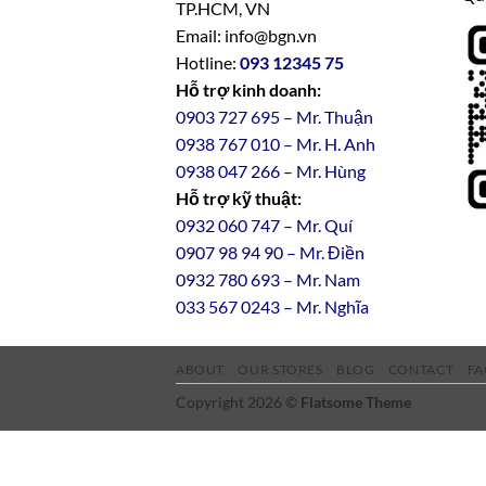
TP.HCM, VN
Email: info@bgn.vn
Hotline:
093 12345 75
Hỗ trợ kinh doanh:
0903 727 695 – Mr. Thuận
0938 767 010 – Mr. H. Anh
0938 047 266 – Mr. Hùng
Hỗ trợ kỹ thuật:
0932 060 747 – Mr. Quí
0907 98 94 90 – Mr. Điền
0
932
7
80
693 – Mr. Nam
033 567 0243 – Mr. Nghĩa
ABOUT
OUR STORES
BLOG
CONTACT
FA
Copyright 2026 ©
Flatsome Theme