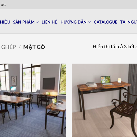
ĐÚC
THIỆU
SẢN PHẨM
LIÊN HỆ
HƯỚNG DẪN
CATALOGUE
TÀI NG
Hiển thị tất cả 3 kết
P GHÉP
/
MẶT GỖ
Add to
Add 
wishlist
wishl