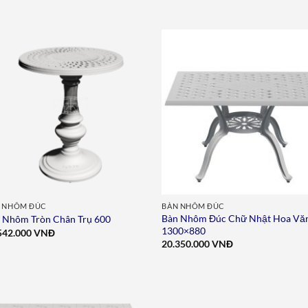
Add to
Add 
wishlist
wishl
 NHÔM ĐÚC
BÀN NHÔM ĐÚC
Bàn Nhôm Đúc Chữ Nhật Hoa Vă
 Nhôm Tròn Chân Trụ 600
1300×880
542.000
VNĐ
20.350.000
VNĐ