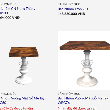
 NHÔM ĐÚC
BÀN NHÔM ĐÚC
 Nhôm CN Nang Thẳng
Bàn Nhôm Tròn 241
5×130
148.830.000
VNĐ
094.000
VNĐ
Add to
Add 
wishlist
wishl
 NHÔM ĐÚC
BÀN NHÔM ĐÚC
 Nhôm Vuông Mặt Gỗ Me Tây
Bàn Nhôm Vuông Mặt Gỗ Me Tây
G60
WRG76
n đây để được tư vấn
Nhấn đây để được tư vấn