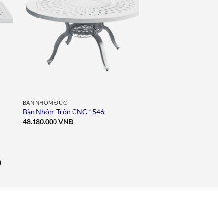
to
Add to
ist
wishlist
BÀN NHÔM ĐÚC
Bàn Nhôm Tròn CNC 1546
48.180.000
VNĐ