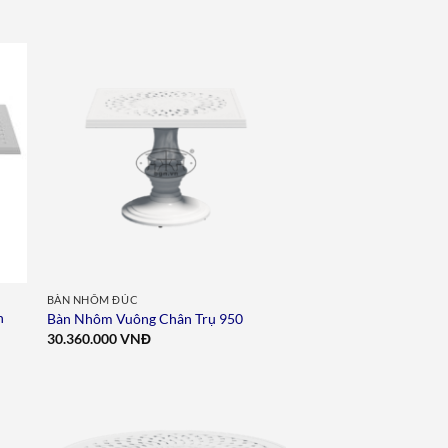
to
Add to
ist
wishlist
BÀN NHÔM ĐÚC
n
Bàn Nhôm Vuông Chân Trụ 950
30.360.000
VNĐ