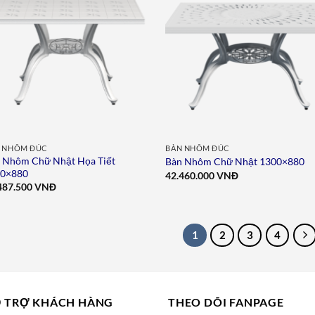
Add to
Add 
wishlist
wishl
 NHÔM ĐÚC
BÀN NHÔM ĐÚC
 Nhôm Chữ Nhật Họa Tiết
Bàn Nhôm Chữ Nhật 1300×880
00×880
42.460.000
VNĐ
487.500
VNĐ
1
2
3
4
 TRỢ KHÁCH HÀNG
THEO DÕI FANPAGE