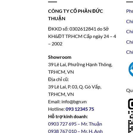
CÔNG TY CỔ PHẦN ĐỨC
Ph
THUẬN
Chí
ĐKKD số: 0302612841 do Sở
Chí
KH&ĐT TP.HCM Cấp ngày 24 – 4
Chí
– 2002
Chí
Showroom
39 Lê Lai, Phường Hạnh Thông,
TP.HCM, VN
Địa chỉ cũ:
39 Lê Lai, P. 03, Q. Gò Vấp,
Qua
TP.HCM, VN
Email: info@bgn.vn
Hotline:
093 12345 75
Hỗ trợ kinh doanh:
0903 727 695 – Mr. Thuận
0938 767 010 – Mr. H. Anh