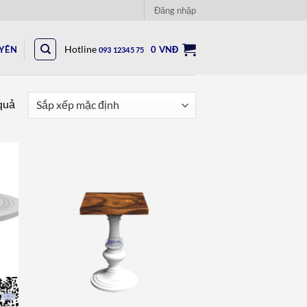
Đăng nhập
UYÊN
Hotline
0
VNĐ
093 12345 75
 quả
to
Add to
ist
wishlist