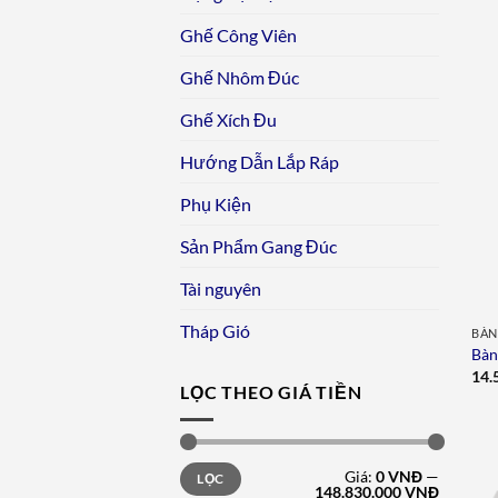
Ghế Công Viên
Ghế Nhôm Đúc
Ghế Xích Đu
Hướng Dẫn Lắp Ráp
Phụ Kiện
Sản Phẩm Gang Đúc
Tài nguyên
Tháp Gió
BÀN
Bàn
14.
LỌC THEO GIÁ TIỀN
Giá
Giá
Giá:
0 VNĐ
—
LỌC
tối
tối
148.830.000 VNĐ
thiểu
đa