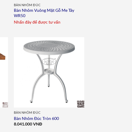
BÀN NHÔM ĐÚC
Bàn Nhôm Vuông Mặt Gỗ Me Tây
WR50
Nhấn đây để được tư vấn
to
Add to
ist
wishlist
BÀN NHÔM ĐÚC
Bàn Nhôm Đúc Tròn 600
8.041.000
VNĐ