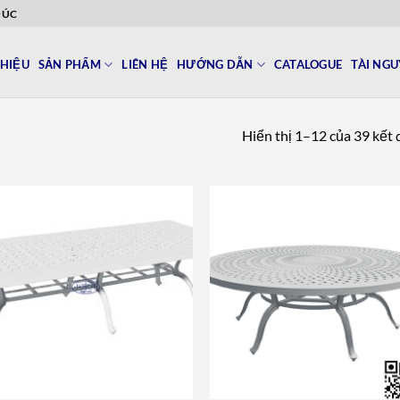
ĐÚC
THIỆU
SẢN PHẨM
LIÊN HỆ
HƯỚNG DẪN
CATALOGUE
TÀI NG
Hiển thị 1–12 của 39 kết
Add to
Add 
wishlist
wishl