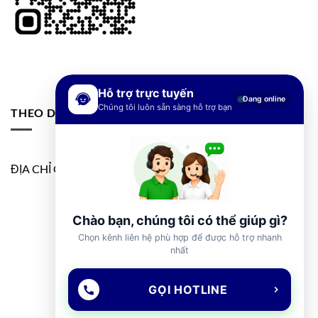
Hỗ trợ trực tuyến
Đang online
Chúng tôi luôn sẵn sàng hỗ trợ bạn
THEO DÕI FANPAGE
ĐỊA CHỈ GOOGLE MAP
Chào bạn, chúng tôi có thể giúp gì?
Chọn kênh liên hệ phù hợp để được hỗ trợ nhanh
nhất
GỌI HOTLINE