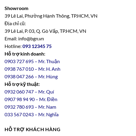
Showroom
39 Lê Lai, Phường Hạnh Thông, TP.HCM, VN
Địa chỉ cũ:
39 Lê Lai, P. 03, Q. Gò Vấp, TP.HCM, VN
Email: info@bgn.vn
Hotline:
093 12345 75
Hỗ trợ kinh doanh:
0903 727 695 – Mr. Thuận
0938 767 010 – Mr. H. Anh
0938 047 266 – Mr. Hùng
Hỗ trợ kỹ thuật:
0932 060 747 – Mr. Quí
0907 98 94 90 – Mr. Điền
0
932
7
80
693 – Mr. Nam
033 567 0243 – Mr. Nghĩa
HỖ TRỢ KHÁCH HÀNG