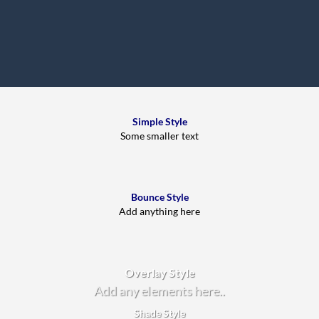
Simple Style
Some smaller text
Bounce Style
Add anything here
Badge Style
You can add shortcodes here
Label Style
Add any elements here..
Overlay Style
Add any elements here..
Shade Style