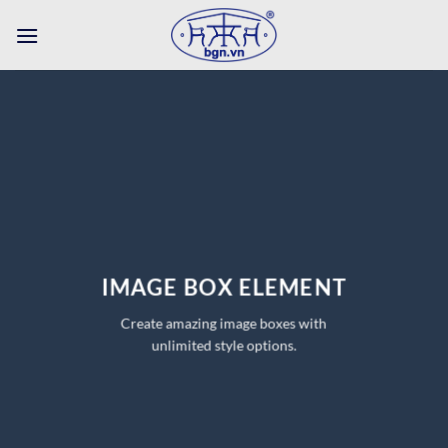
Bỏ
qua
nội
dung
IMAGE BOX ELEMENT
Create amazing image boxes with
unlimited style options.