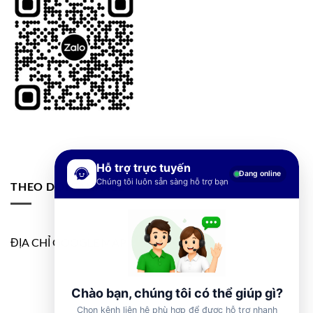
Hỗ trợ trực tuyến
Đang online
Chúng tôi luôn sẵn sàng hỗ trợ bạn
THEO DÕI FANPAGE
ĐỊA CHỈ GOOGLE MAP
Chào bạn, chúng tôi có thể giúp gì?
Chọn kênh liên hệ phù hợp để được hỗ trợ nhanh