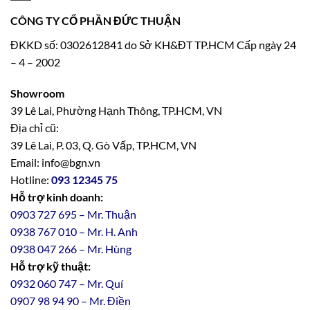
CÔNG TY CỔ PHẦN ĐỨC THUẬN
ĐKKD số: 0302612841 do Sở KH&ĐT TP.HCM Cấp ngày 24
– 4 – 2002
Showroom
39 Lê Lai, Phường Hạnh Thông, TP.HCM, VN
Địa chỉ cũ:
39 Lê Lai, P. 03, Q. Gò Vấp, TP.HCM, VN
Email: info@bgn.vn
Hotline:
093 12345 75
Hỗ trợ kinh doanh:
0903 727 695 – Mr. Thuận
0938 767 010 – Mr. H. Anh
0938 047 266 – Mr. Hùng
Hỗ trợ kỹ thuật:
0932 060 747 – Mr. Quí
0907 98 94 90 – Mr. Điền