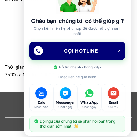
Chào bạn, chúng tôi có thể giúp gì?
Chọn kênh liên hệ phù hợp để được hỗ trợ nhanh
nhất
GỌI HOTLINE
Thời gian: T2 – T7
Hỗ trợ nhanh chóng 24/7
7h30 -> 11h30 – 13h00 -> 17h00
Hoặc liên hệ qua kênh
Visa
PayPal
Stripe
MasterCard
Cash
Zalo
Messenger
WhatsApp
Email
Nhắn Zalo
Chat ngay
Chat ngay
Gửi thư
On
ABOUT
OUR STORES
BLOG
CONTACT
FAQ
Delivery
Đội ngũ của chúng tôi sẽ phản hồi bạn trong
Copyright 2026 ©
Flatsome Theme
thời gian sớm nhất!