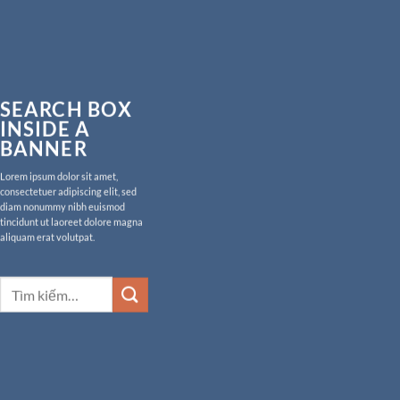
SEARCH BOX
INSIDE A
BANNER
Lorem ipsum dolor sit amet,
consectetuer adipiscing elit, sed
diam nonummy nibh euismod
tincidunt ut laoreet dolore magna
aliquam erat volutpat.
Tìm
kiếm: