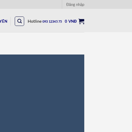
Đăng nhập
UYÊN
Hotline
0
VNĐ
093 12345 75