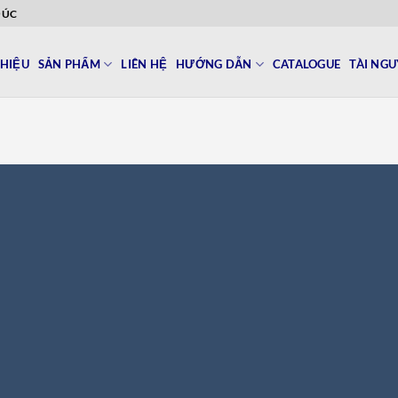
ĐÚC
THIỆU
SẢN PHẨM
LIÊN HỆ
HƯỚNG DẪN
CATALOGUE
TÀI NG