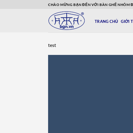
Bỏ
CHÀO MỪNG BẠN ĐẾN VỚI BÀN GHẾ NHÔM 
qua
nội
TRANG CHỦ
GIỚI 
dung
test