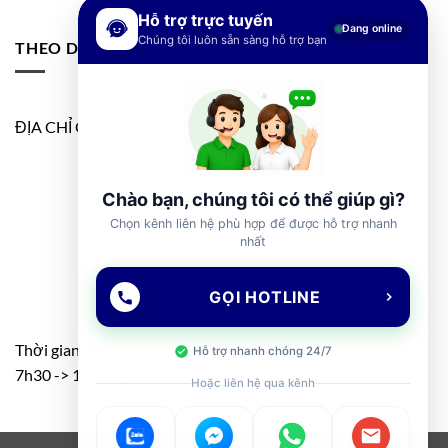
Hỗ trợ trực tuyến
Đang online
Chúng tôi luôn sẵn sàng hỗ trợ bạn
THEO DÕI FANPAGE
ĐỊA CHỈ GOOGLE MAP
Chào bạn, chúng tôi có thể giúp gì?
Chọn kênh liên hệ phù hợp để được hỗ trợ nhanh
nhất
GỌI HOTLINE
Thời gian: T2 – T7
Hỗ trợ nhanh chóng 24/7
7h30 -> 11h30 – 13h00 -> 17h00
Hoặc liên hệ qua kênh