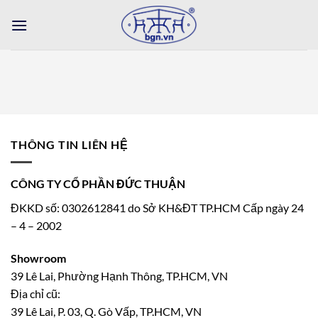
Bỏ
qua
nội
dung
THÔNG TIN LIÊN HỆ
CÔNG TY CỔ PHẦN ĐỨC THUẬN
ĐKKD số: 0302612841 do Sở KH&ĐT TP.HCM Cấp ngày 24
– 4 – 2002
Showroom
39 Lê Lai, Phường Hạnh Thông, TP.HCM, VN
Địa chỉ cũ:
39 Lê Lai, P. 03, Q. Gò Vấp, TP.HCM, VN