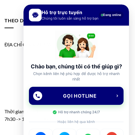
Hỗ trợ trực tuyến
Đang online
Chúng tôi luôn sẵn sàng hỗ trợ bạn
THEO DÕI FANPAGE
ĐỊA CHỈ GOOGLE MAP
Chào bạn, chúng tôi có thể giúp gì?
Chọn kênh liên hệ phù hợp để được hỗ trợ nhanh
nhất
GỌI HOTLINE
Thời gian: T2 – T7
Hỗ trợ nhanh chóng 24/7
7h30 -> 11h30 – 13h00 -> 17h00
Hoặc liên hệ qua kênh