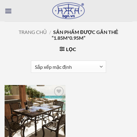
Bỏ
qua
nội
dung
TRANG CHỦ
/
SẢN PHẨM ĐƯỢC GẮN THẺ
“1.85M*0.95M”
LỌC
Add to
wishlist