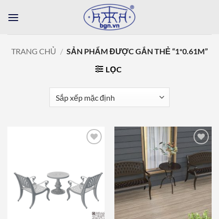
Bỏ
qua
nội
dung
TRANG CHỦ
/
SẢN PHẨM ĐƯỢC GẮN THẺ “1*0.61M”
LỌC
Add to
Add to
wishlist
wishlist