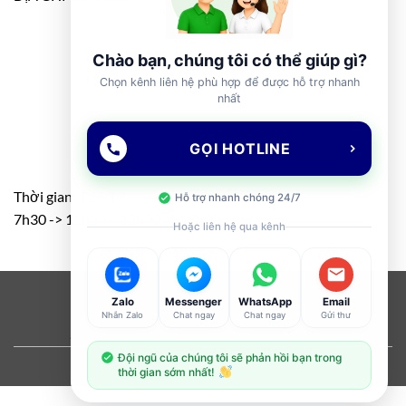
Chào bạn, chúng tôi có thể giúp gì?
Chọn kênh liên hệ phù hợp để được hỗ trợ nhanh
nhất
GỌI HOTLINE
Thời gian: T2 – T7
Hỗ trợ nhanh chóng 24/7
7h30 -> 11h30 – 13h00 -> 17h00
Hoặc liên hệ qua kênh
Visa
PayPal
Stripe
MasterCard
Cash
Zalo
Messenger
WhatsApp
Email
Nhắn Zalo
Chat ngay
Chat ngay
Gửi thư
On
ABOUT
OUR STORES
BLOG
CONTACT
FAQ
Delivery
Đội ngũ của chúng tôi sẽ phản hồi bạn trong
Copyright 2026 ©
Flatsome Theme
thời gian sớm nhất!