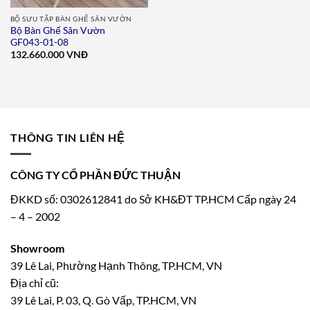
BỘ SƯU TẬP BÀN GHẾ SÂN VƯỜN
Bộ Bàn Ghế Sân Vườn
GF043-01-08
132.660.000
VNĐ
THÔNG TIN LIÊN HỆ
CÔNG TY CỔ PHẦN ĐỨC THUẬN
ĐKKD số: 0302612841 do Sở KH&ĐT TP.HCM Cấp ngày 24
– 4 – 2002
Showroom
39 Lê Lai, Phường Hạnh Thông, TP.HCM, VN
Địa chỉ cũ:
39 Lê Lai, P. 03, Q. Gò Vấp, TP.HCM, VN