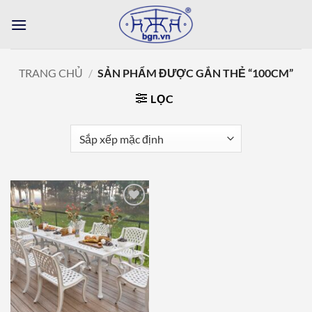
Bỏ
qua
nội
dung
TRANG CHỦ
/
SẢN PHẨM ĐƯỢC GẮN THẺ “100CM”
LỌC
Add to
wishlist