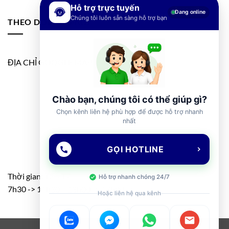
Hỗ trợ trực tuyến
Đang online
Chúng tôi luôn sẵn sàng hỗ trợ bạn
THEO DÕI FANPAGE
ĐỊA CHỈ GOOGLE MAP
Chào bạn, chúng tôi có thể giúp gì?
Chọn kênh liên hệ phù hợp để được hỗ trợ nhanh
nhất
GỌI HOTLINE
Thời gian: T2 – T7
Hỗ trợ nhanh chóng 24/7
7h30 -> 11h30 – 13h00 -> 17h00
Hoặc liên hệ qua kênh