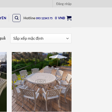
Đăng nhập
UYÊN
Hotline
0
VNĐ
093 12345 75
 quả
to
Add to
ist
wishlist