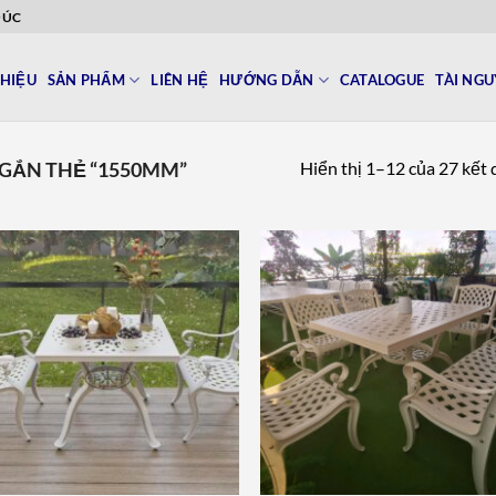
ĐÚC
THIỆU
SẢN PHẨM
LIÊN HỆ
HƯỚNG DẪN
CATALOGUE
TÀI NG
Hiển thị 1–12 của 27 kết
GẮN THẺ “1550MM”
Add to
Add 
wishlist
wishl