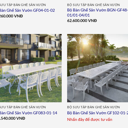
SƯU TẬP BÀN GHẾ SÂN VƯỜN
BỘ SƯU TẬP BÀN GHẾ SÂN VƯỜN
Bộ Bàn Ghế Sân Vườn BGN-GF48
Bàn Ghế Sân Vườn GF04-01-02
01/01-04/01
260.000
VNĐ
62.600.000
VNĐ
Add to
Add 
wishlist
wishl
SƯU TẬP BÀN GHẾ SÂN VƯỜN
BỘ SƯU TẬP BÀN GHẾ SÂN VƯỜN
Bàn Ghế Sân Vườn GF083-01-14
Bộ Bàn Ghế Sân Vườn GF102-01-
.540.000
VNĐ
Nhấn đây để được tư vấn