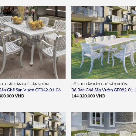
Add to
Add 
wishlist
wishl
SƯU TẬP BÀN GHẾ SÂN VƯỜN
BỘ SƯU TẬP BÀN GHẾ SÂN VƯỜN
Bàn Ghế Sân Vườn GF042-01-06
Bộ Bàn Ghế Sân Vườn GF082-01-
400.000
VNĐ
144.320.000
VNĐ
Add to
Add 
wishlist
wishl