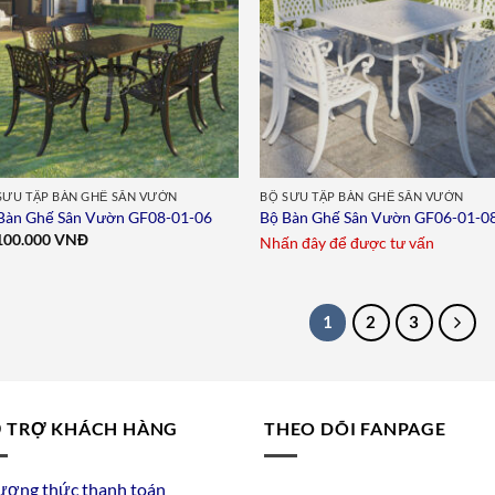
SƯU TẬP BÀN GHẾ SÂN VƯỜN
BỘ SƯU TẬP BÀN GHẾ SÂN VƯỜN
 Bàn Ghế Sân Vườn GF08-01-06
Bộ Bàn Ghế Sân Vườn GF06-01-0
100.000
VNĐ
Nhấn đây để được tư vấn
1
2
3
 TRỢ KHÁCH HÀNG
THEO DÕI FANPAGE
ương thức thanh toán