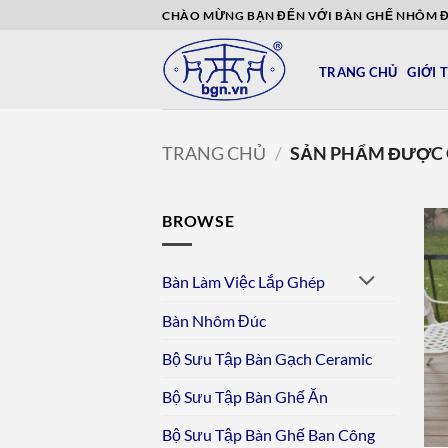
Bỏ
CHÀO MỪNG BẠN ĐẾN VỚI BÀN GHẾ NHÔM 
qua
nội
TRANG CHỦ
GIỚI 
dung
TRANG CHỦ
/
SẢN PHẨM ĐƯỢC 
BROWSE
Bàn Làm Việc Lắp Ghép
Bàn Nhôm Đúc
Bộ Sưu Tập Bàn Gạch Ceramic
Bộ Sưu Tập Bàn Ghế Ăn
Bộ Sưu Tập Bàn Ghế Ban Công