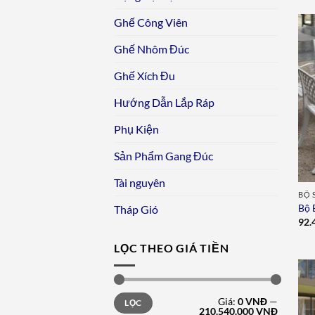
Ghế Công Viên
Ghế Nhôm Đúc
Ghế Xích Đu
Hướng Dẫn Lắp Ráp
Phụ Kiện
Sản Phẩm Gang Đúc
Tài nguyên
BỘ 
Bộ 
Tháp Gió
92.
LỌC THEO GIÁ TIỀN
Giá
Giá
Giá:
0 VNĐ
—
LỌC
tối
tối
210.540.000 VNĐ
thiểu
đa