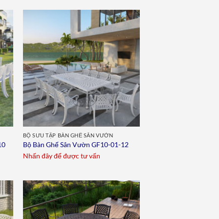
to
Add to
ist
wishlist
BỘ SƯU TẬP BÀN GHẾ SÂN VƯỜN
10
Bộ Bàn Ghế Sân Vườn GF10-01-12
Nhấn đây để được tư vấn
to
Add to
ist
wishlist