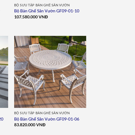
BỘ SƯU TẬP BÀN GHẾ SÂN VƯỜN
-
Bộ Bàn Ghế Sân Vườn GF09-01-10
107.580.000
VNĐ
to
Add to
ist
wishlist
BỘ SƯU TẬP BÀN GHẾ SÂN VƯỜN
20
Bộ Bàn Ghế Sân Vườn GF09-01-06
83.820.000
VNĐ