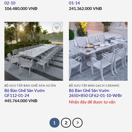
02-10
01-14
106.480.000
VNĐ
241.362.000
VNĐ
Add to
Add to
wishlist
wishlist
BỘ SƯU TẬP BÀN GHẾ SÂN VƯỜN
BỘ SƯU TẬP BÀN GẠCH CERAMIC
Bộ Bàn Ghế Sân Vườn
Bộ Bàn Ghế Sân Vườn
GF112-01-24
2650×850 GF62-01-10-W/Br
445.764.000
VNĐ
Nhấn đây để được tư vấn
1
2