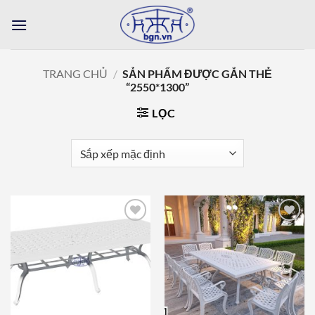
Bỏ
qua
nội
dung
TRANG CHỦ
/
SẢN PHẨM ĐƯỢC GẮN THẺ
“2550*1300”
LỌC
Add to
Add to
wishlist
wishlist