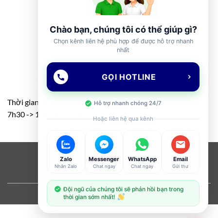
Chào bạn, chúng tôi có thể giúp gì?
Chọn kênh liên hệ phù hợp để được hỗ trợ nhanh
nhất
GỌI HOTLINE
Thời gian: T2 – T7
Hỗ trợ nhanh chóng 24/7
7h30 -> 11h30 – 13h00 -> 17h00
Hoặc liên hệ qua kênh
Visa
PayPal
Stripe
MasterCard
Cash
Zalo
Messenger
WhatsApp
Email
Nhắn Zalo
Chat ngay
Chat ngay
Gửi thư
On
ABOUT
OUR STORES
BLOG
CONTACT
FAQ
Delivery
Đội ngũ của chúng tôi sẽ phản hồi bạn trong
Copyright 2026 ©
Flatsome Theme
thời gian sớm nhất!