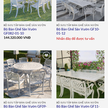
BỘ SƯU TẬP BÀN GHẾ SÂN VƯỜN
BỘ SƯU TẬP BÀN GHẾ SÂN VƯỜN
Bộ Bàn Ghế Sân Vườn
Bộ Bàn Ghế Sân Vườn GF10-
GF082-01-10
01-12
144.320.000
VNĐ
Nhấn đây để được tư vấn
Add to
Add to
wishlist
wishlist
BỘ SƯU TẬP BÀN GHẾ SÂN VƯỜN
BỘ SƯU TẬP BÀN GHẾ SÂN VƯỜN
Bộ Bàn Ghế Sân Vườn GF09-
Bộ Bàn Ghế Sân Vườn GF11-