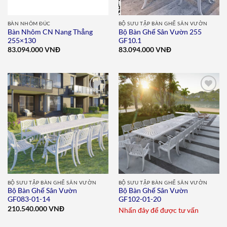
BÀN NHÔM ĐÚC
BỘ SƯU TẬP BÀN GHẾ SÂN VƯỜN
Bàn Nhôm CN Nang Thẳng
Bộ Bàn Ghế Sân Vườn 255
255×130
GF10.1
83.094.000
VNĐ
83.094.000
VNĐ
Add to
Add to
wishlist
wishlist
BỘ SƯU TẬP BÀN GHẾ SÂN VƯỜN
BỘ SƯU TẬP BÀN GHẾ SÂN VƯỜN
Bộ Bàn Ghế Sân Vườn
Bộ Bàn Ghế Sân Vườn
GF083-01-14
GF102-01-20
210.540.000
VNĐ
Nhấn đây để được tư vấn