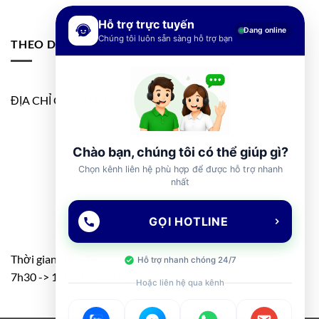
Hỗ trợ trực tuyến
Đang online
Chúng tôi luôn sẵn sàng hỗ trợ bạn
THEO DÕI FANPAGE
ĐỊA CHỈ GOOGLE MAP
Chào bạn, chúng tôi có thể giúp gì?
Chọn kênh liên hệ phù hợp để được hỗ trợ nhanh
nhất
GỌI HOTLINE
Thời gian: T2 – T7
Hỗ trợ nhanh chóng 24/7
7h30 -> 11h30 – 13h00 -> 17h00
Hoặc liên hệ qua kênh