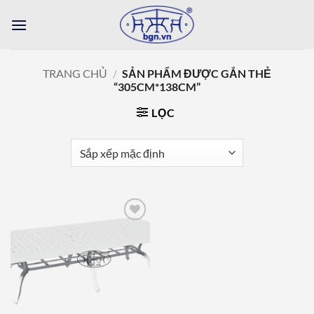
Bỏ
qua
nội
dung
TRANG CHỦ
/
SẢN PHẨM ĐƯỢC GẮN THẺ
“305CM*138CM”
LỌC
Add to
wishlist