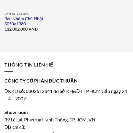
BÀN NHÔM ĐÚC
Bàn Nhôm Chữ Nhật
3050×1380
112.002.000
VNĐ
THÔNG TIN LIÊN HỆ
CÔNG TY CỔ PHẦN ĐỨC THUẬN
ĐKKD số: 0302612841 do Sở KH&ĐT TP.HCM Cấp ngày 24
– 4 – 2002
Showroom
39 Lê Lai, Phường Hạnh Thông, TP.HCM, VN
Địa chỉ cũ: