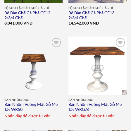
BỘ SƯU TẬP BÀN GHẾ CÀ PHÊ
BỘ SƯU TẬP BÀN GHẾ CÀ PHÊ
Bộ Bàn Ghế Cà Phê CF12-
Bộ Bàn Ghế Cà Phê CF13-
2/3/4 Ghế
2/3/4 Ghế
8.041.000
VNĐ
14.542.000
VNĐ
Add to
Add to
wishlist
wishlist
BÀN NHÔM ĐÚC
BÀN NHÔM ĐÚC
Bàn Nhôm Vuông Mặt Gỗ Me
Bàn Nhôm Vuông Mặt Gỗ Me
Tây WR50
Tây WRG76
Nhấn đây để được tư vấn
Nhấn đây để được tư vấn