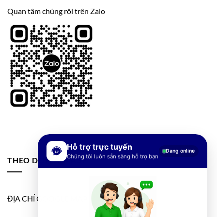
Quan tâm chúng rôi trên Zalo
Hỗ trợ trực tuyến
Đang online
Chúng tôi luôn sẵn sàng hỗ trợ bạn
THEO DÕI FANPAGE
ĐỊA CHỈ GOOGLE MAP