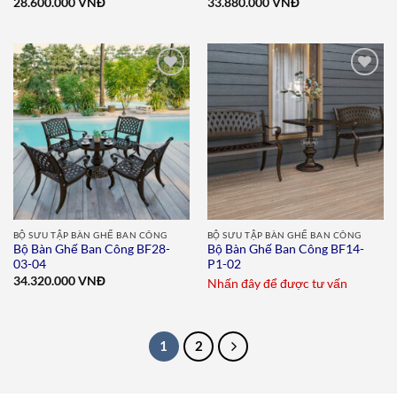
28.600.000
VNĐ
33.880.000
VNĐ
Add to
Add to
wishlist
wishlist
BỘ SƯU TẬP BÀN GHẾ BAN CÔNG
BỘ SƯU TẬP BÀN GHẾ BAN CÔNG
Bộ Bàn Ghế Ban Công BF28-
Bộ Bàn Ghế Ban Công BF14-
03-04
P1-02
34.320.000
VNĐ
Nhấn đây để được tư vấn
1
2