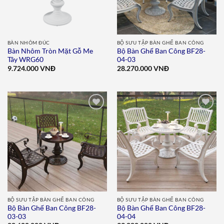
BÀN NHÔM ĐÚC
BỘ SƯU TẬP BÀN GHẾ BAN CÔNG
Bàn Nhôm Tròn Mặt Gỗ Me
Bộ Bàn Ghế Ban Công BF28-
Tây WRG60
04-03
9.724.000
VNĐ
28.270.000
VNĐ
Add to
Add to
wishlist
wishlist
BỘ SƯU TẬP BÀN GHẾ BAN CÔNG
BỘ SƯU TẬP BÀN GHẾ BAN CÔNG
Bộ Bàn Ghế Ban Công BF28-
Bộ Bàn Ghế Ban Công BF28-
03-03
04-04