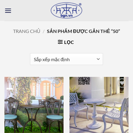
Bỏ
qua
nội
dung
TRANG CHỦ
/
SẢN PHẨM ĐƯỢC GẮN THẺ “50”
LỌC
Add to
Add to
wishlist
wishlist