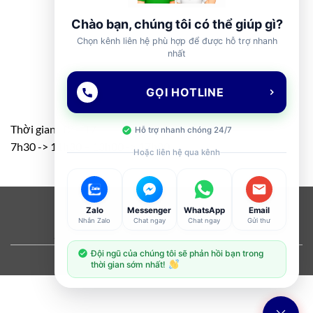
Chào bạn, chúng tôi có thể giúp gì?
Chọn kênh liên hệ phù hợp để được hỗ trợ nhanh
nhất
GỌI HOTLINE
Thời gian: T2 – T7
Hỗ trợ nhanh chóng 24/7
7h30 -> 11h30 – 13h00 -> 17h00
Hoặc liên hệ qua kênh
Visa
PayPal
Stripe
MasterCard
Cash
Zalo
Messenger
WhatsApp
Email
Nhắn Zalo
Chat ngay
Chat ngay
Gửi thư
On
ABOUT
OUR STORES
BLOG
CONTACT
FAQ
Delivery
Đội ngũ của chúng tôi sẽ phản hồi bạn trong
Copyright 2026 ©
Flatsome Theme
thời gian sớm nhất!