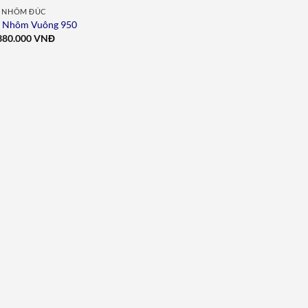
 NHÔM ĐÚC
 Nhôm Vuông 950
380.000
VNĐ