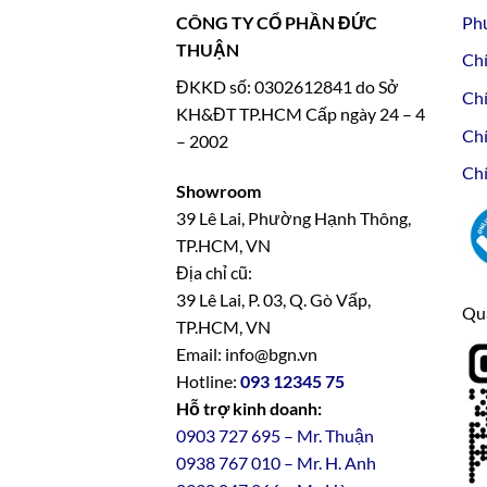
CÔNG TY CỔ PHẦN ĐỨC
Ph
THUẬN
Chí
ĐKKD số: 0302612841 do Sở
Chí
KH&ĐT TP.HCM Cấp ngày 24 – 4
Chí
– 2002
Chí
Showroom
39 Lê Lai, Phường Hạnh Thông,
TP.HCM, VN
Địa chỉ cũ:
39 Lê Lai, P. 03, Q. Gò Vấp,
Qua
TP.HCM, VN
Email: info@bgn.vn
Hotline:
093 12345 75
Hỗ trợ kinh doanh:
0903 727 695 – Mr. Thuận
0938 767 010 – Mr. H. Anh