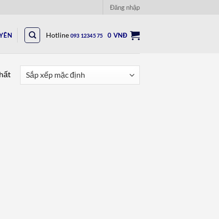
Đăng nhập
UYÊN
Hotline
0
VNĐ
093 12345 75
nhất