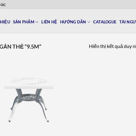
ĐÚC
THIỆU
SẢN PHẨM
LIÊN HỆ
HƯỚNG DẪN
CATALOGUE
TÀI NG
Hiển thị kết quả duy 
ẮN THẺ “9.5M”
Add to
wishlist