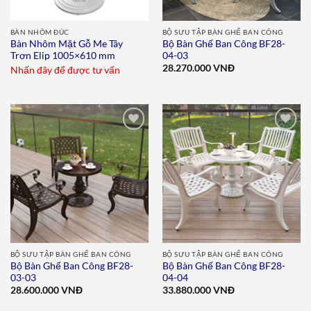
BÀN NHÔM ĐÚC
BỘ SƯU TẬP BÀN GHẾ BAN CÔNG
Bàn Nhôm Mặt Gỗ Me Tây
Bộ Bàn Ghế Ban Công BF28-
Trơn Elip 1005×610 mm
04-03
28.270.000
VNĐ
Nhấn đây để được tư vấn
Add to
Add to
wishlist
wishlist
BỘ SƯU TẬP BÀN GHẾ BAN CÔNG
BỘ SƯU TẬP BÀN GHẾ BAN CÔNG
Bộ Bàn Ghế Ban Công BF28-
Bộ Bàn Ghế Ban Công BF28-
03-03
04-04
28.600.000
VNĐ
33.880.000
VNĐ