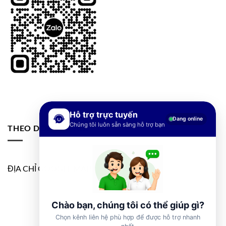
Hỗ trợ trực tuyến
Đang online
Chúng tôi luôn sẵn sàng hỗ trợ bạn
THEO DÕI FANPAGE
ĐỊA CHỈ GOOGLE MAP
Chào bạn, chúng tôi có thể giúp gì?
Chọn kênh liên hệ phù hợp để được hỗ trợ nhanh