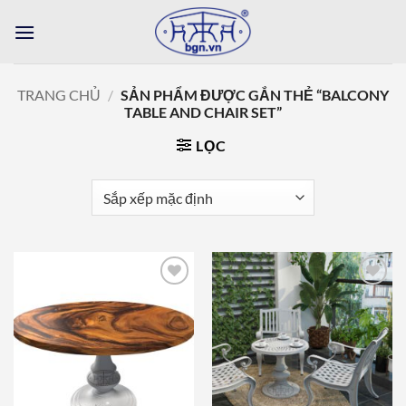
Bỏ
qua
nội
dung
TRANG CHỦ
/
SẢN PHẨM ĐƯỢC GẮN THẺ “BALCONY
TABLE AND CHAIR SET”
LỌC
Add to
Add to
wishlist
wishlist