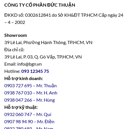
CÔNG TY CỔ PHẦN ĐỨC THUẬN
ĐKKD số: 0302612841 do Sở KH&ĐT TP.HCM Cấp ngày 24
– 4 – 2002
Showroom
39 Lê Lai, Phường Hạnh Thông, TP.HCM, VN
Địa chỉ cũ:
39 Lê Lai, P. 03, Q. Gò Vấp, TP.HCM, VN
Email: info@bgn.vn
Hotline:
093 12345 75
Hỗ trợ kinh doanh:
0903 727 695 – Mr. Thuận
0938 767 010 – Mr. H. Anh
0938 047 266 – Mr. Hùng
Hỗ trợ kỹ thuật:
0932 060 747 – Mr. Quí
0907 98 94 90 – Mr. Điền
0
932
7
80
693 – Mr. Nam