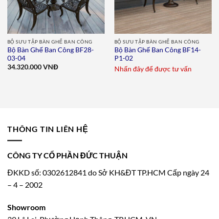
BỘ SƯU TẬP BÀN GHẾ BAN CÔNG
BỘ SƯU TẬP BÀN GHẾ BAN CÔNG
Bộ Bàn Ghế Ban Công BF28-
Bộ Bàn Ghế Ban Công BF14-
03-04
P1-02
34.320.000
VNĐ
Nhấn đây để được tư vấn
THÔNG TIN LIÊN HỆ
CÔNG TY CỔ PHẦN ĐỨC THUẬN
ĐKKD số: 0302612841 do Sở KH&ĐT TP.HCM Cấp ngày 24
– 4 – 2002
Showroom