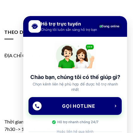
Hỗ trợ trực tuyến
Đang online
Chúng tôi luôn sẵn sàng hỗ trợ bạn
THEO DÕI FANPAGE
ĐỊA CHỈ GOOGLE MAP
Chào bạn, chúng tôi có thể giúp gì?
Chọn kênh liên hệ phù hợp để được hỗ trợ nhanh
nhất
GỌI HOTLINE
Thời gian: T2 – T7
Hỗ trợ nhanh chóng 24/7
7h30 -> 11h30 – 13h00 -> 17h00
Hoặc liên hệ qua kênh