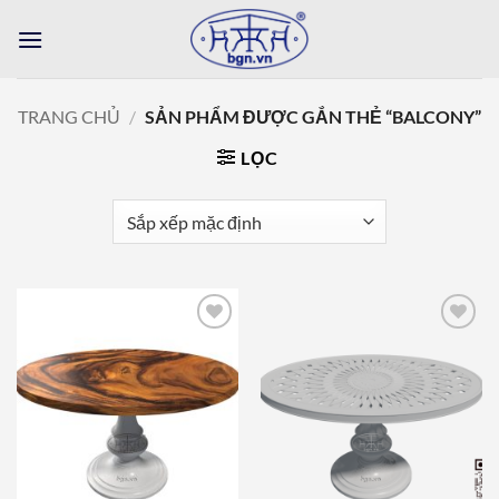
Bỏ
qua
nội
dung
TRANG CHỦ
/
SẢN PHẨM ĐƯỢC GẮN THẺ “BALCONY”
LỌC
Add to
Add to
wishlist
wishlist