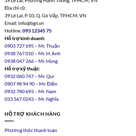
39 Lê Lai, Phường Hạnh Thông, TP.HCM, VN
Địa chỉ cũ:
39 Lê Lai, P. 03, Q. Gò Vấp, TP.HCM, VN
Email: info@bgn.vn
Hotline:
093 12345 75
Hỗ trợ kinh doanh:
0903 727 695 – Mr. Thuận
0938 767 010 – Mr. H. Anh
0938 047 266 – Mr. Hùng
Hỗ trợ kỹ thuật:
0932 060 747 – Mr. Quí
0907 98 94 90 – Mr. Điền
0
932
7
80
693 – Mr. Nam
033 567 0243 – Mr. Nghĩa
HỖ TRỢ KHÁCH HÀNG
Phương thức thanh toán