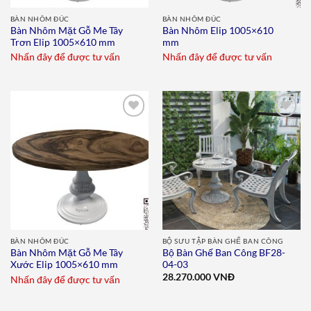
BÀN NHÔM ĐÚC
BÀN NHÔM ĐÚC
Bàn Nhôm Mặt Gỗ Me Tây
Bàn Nhôm Elip 1005×610
Trơn Elip 1005×610 mm
mm
Nhấn đây để được tư vấn
Nhấn đây để được tư vấn
Add to
Add to
wishlist
wishlist
BÀN NHÔM ĐÚC
BỘ SƯU TẬP BÀN GHẾ BAN CÔNG
Bàn Nhôm Mặt Gỗ Me Tây
Bộ Bàn Ghế Ban Công BF28-
Xước Elip 1005×610 mm
04-03
28.270.000
VNĐ
Nhấn đây để được tư vấn