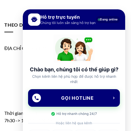
Hỗ trợ trực tuyến
Đang online
Chúng tôi luôn sẵn sàng hỗ trợ bạn
THEO DÕI FANPAGE
ĐỊA CHỈ GOOGLE MAP
Chào bạn, chúng tôi có thể giúp gì?
Chọn kênh liên hệ phù hợp để được hỗ trợ nhanh
nhất
GỌI HOTLINE
Thời gian: T2 – T7
Hỗ trợ nhanh chóng 24/7
7h30 -> 11h30 – 13h00 -> 17h00
Hoặc liên hệ qua kênh