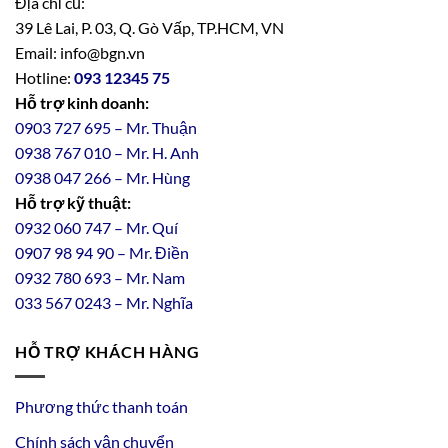
Địa chỉ cũ:
39 Lê Lai, P. 03, Q. Gò Vấp, TP.HCM, VN
Email: info@bgn.vn
Hotline:
093 12345 75
Hỗ trợ kinh doanh:
0903 727 695 – Mr. Thuận
0938 767 010 – Mr. H. Anh
0938 047 266 – Mr. Hùng
Hỗ trợ kỹ thuật:
0932 060 747 – Mr. Quí
0907 98 94 90 – Mr. Điền
0
932
7
80
693 – Mr. Nam
033 567 0243 – Mr. Nghĩa
HỖ TRỢ KHÁCH HÀNG
Phương thức thanh toán
Chính sách vận chuyển