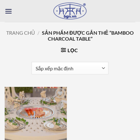
Bỏ
qua
nội
dung
TRANG CHỦ
/
SẢN PHẨM ĐƯỢC GẮN THẺ “BAMBOO
CHARCOAL TABLE”
LỌC
Add to
wishlist