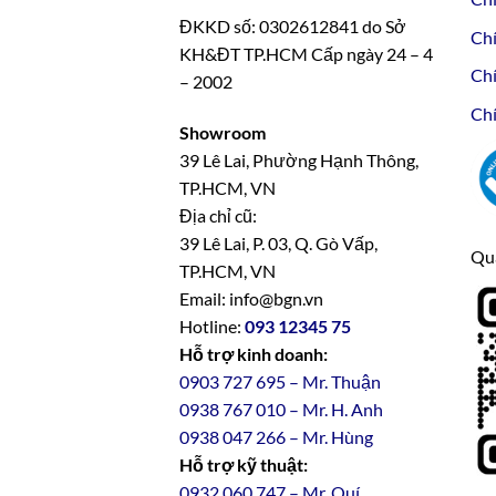
ĐKKD số: 0302612841 do Sở
Chí
KH&ĐT TP.HCM Cấp ngày 24 – 4
Chí
– 2002
Chí
Showroom
39 Lê Lai, Phường Hạnh Thông,
TP.HCM, VN
Địa chỉ cũ:
39 Lê Lai, P. 03, Q. Gò Vấp,
Qua
TP.HCM, VN
Email: info@bgn.vn
Hotline:
093 12345 75
Hỗ trợ kinh doanh:
0903 727 695 – Mr. Thuận
0938 767 010 – Mr. H. Anh
0938 047 266 – Mr. Hùng
Hỗ trợ kỹ thuật:
0932 060 747 – Mr. Quí