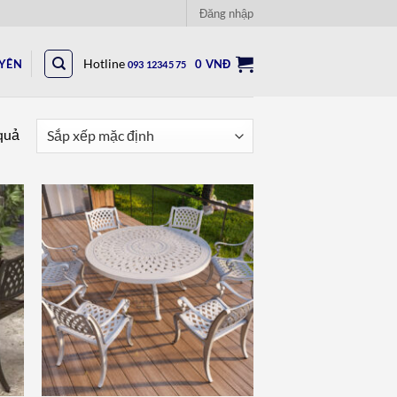
Đăng nhập
UYÊN
Hotline
0
VNĐ
093 12345 75
 quả
to
Add to
ist
wishlist