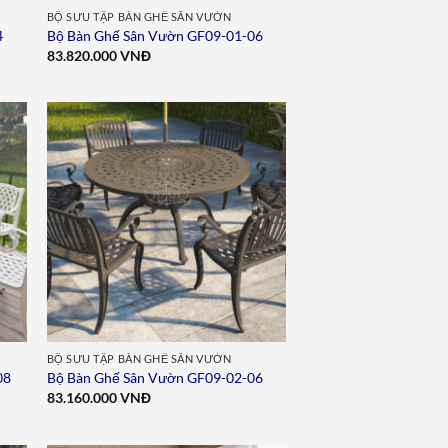
BỘ SƯU TẬP BÀN GHẾ SÂN VƯỜN
4
Bộ Bàn Ghế Sân Vườn GF09-01-06
83.820.000
VNĐ
to
Add to
ist
wishlist
BỘ SƯU TẬP BÀN GHẾ SÂN VƯỜN
08
Bộ Bàn Ghế Sân Vườn GF09-02-06
83.160.000
VNĐ