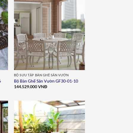
to
Add to
ist
wishlist
BỘ SƯU TẬP BÀN GHẾ SÂN VƯỜN
6
Bộ Bàn Ghế Sân Vườn GF30-01-10
144.529.000
VNĐ
to
Add to
ist
wishlist