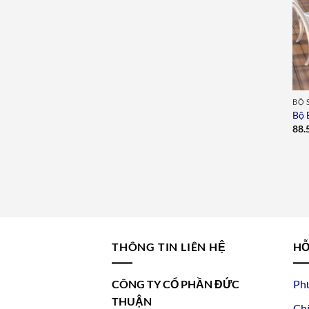
BỘ 
Bộ 
88.
THÔNG TIN LIÊN HỆ
HỖ
CÔNG TY CỔ PHẦN ĐỨC
Ph
THUẬN
Chí