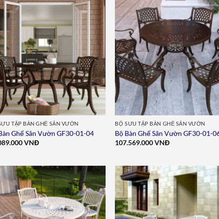
Add to
Add 
wishlist
wishl
SƯU TẬP BÀN GHẾ SÂN VƯỜN
BỘ SƯU TẬP BÀN GHẾ SÂN VƯỜN
Bàn Ghế Sân Vườn GF30-01-04
Bộ Bàn Ghế Sân Vườn GF30-01-0
089.000
VNĐ
107.569.000
VNĐ
Add to
Add 
wishlist
wishl