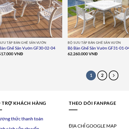
SƯU TẬP BÀN GHẾ SÂN VƯỜN
BỘ SƯU TẬP BÀN GHẾ SÂN VƯỜN
Bàn Ghế Sân Vườn GF30-02-04
Bộ Bàn Ghế Sân Vườn GF31-01-0
517.000
VNĐ
62.260.000
VNĐ
1
2
 TRỢ KHÁCH HÀNG
THEO DÕI FANPAGE
ương thức thanh toán
ĐỊA CHỈ GOOGLE MAP
nh sách vận chuyển