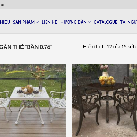
ĐÚC
THIỆU
SẢN PHẨM
LIÊN HỆ
HƯỚNG DẪN
CATALOGUE
TÀI NG
Hiển thị 1–12 của 15 kết
ẮN THẺ “BÀN 0.76”
Add to
Add 
wishlist
wishl