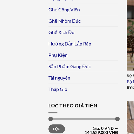
Ghế Công Viên
Ghế Nhôm Đúc
Ghế Xích Đu
Hướng Dẫn Lắp Ráp
Phụ Kiện
Sản Phẩm Gang Đúc
BỘ 
Tài nguyên
Bộ 
89.
Tháp Gió
LỌC THEO GIÁ TIỀN
Giá
Giá
Giá:
0 VNĐ
—
LỌC
tối
tối
144.529.000 VNĐ
thiểu
đa