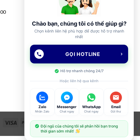
h00
Chào bạn, chúng tôi có thể giúp gì?
Chọn kênh liên hệ phù hợp để được hỗ trợ nhanh
nhất
GỌI HOTLINE
Hỗ trợ nhanh chóng 24/7
Hoặc liên hệ qua kênh
Zalo
Messenger
WhatsApp
Email
Nhắn Zalo
Chat ngay
Chat ngay
Gửi thư
Visa
PayPal
Stripe
MasterCard
Cash
Đội ngũ của chúng tôi sẽ phản hồi bạn trong
On
thời gian sớm nhất!
Delivery