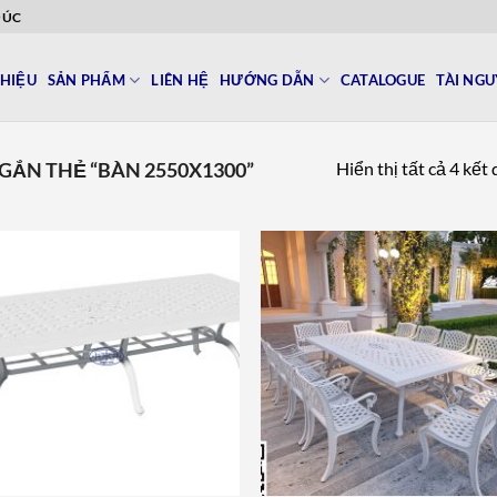
ĐÚC
THIỆU
SẢN PHẨM
LIÊN HỆ
HƯỚNG DẪN
CATALOGUE
TÀI NG
Hiển thị tất cả 4 kết
ẮN THẺ “BÀN 2550X1300”
Add to
Add 
wishlist
wishl