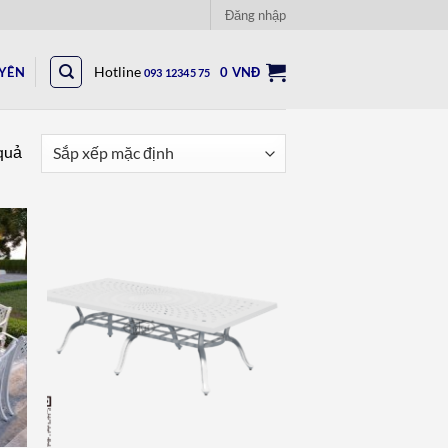
Đăng nhập
UYÊN
Hotline
0
VNĐ
093 12345 75
 quả
to
Add to
ist
wishlist