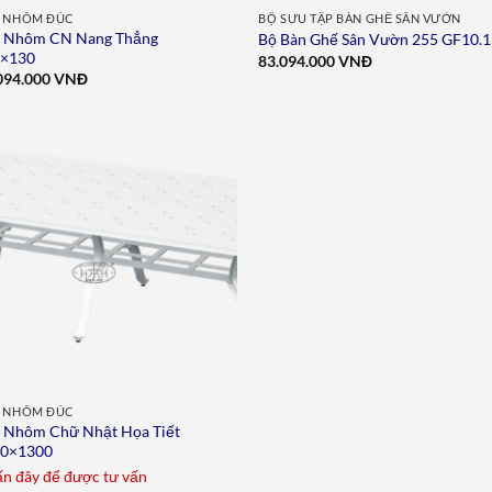
 NHÔM ĐÚC
BỘ SƯU TẬP BÀN GHẾ SÂN VƯỜN
 Nhôm CN Nang Thẳng
Bộ Bàn Ghế Sân Vườn 255 GF10.1
5×130
83.094.000
VNĐ
094.000
VNĐ
Add to
wishlist
 NHÔM ĐÚC
 Nhôm Chữ Nhật Họa Tiết
50×1300
n đây để được tư vấn