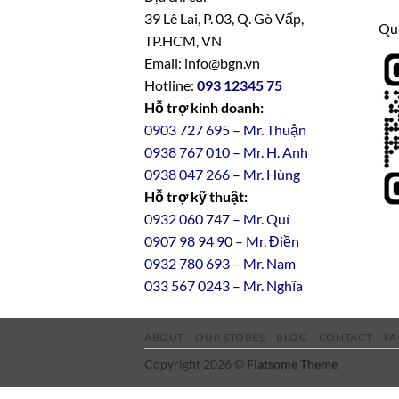
39 Lê Lai, P. 03, Q. Gò Vấp,
Qua
TP.HCM, VN
Email: info@bgn.vn
Hotline:
093 12345 75
Hỗ trợ kinh doanh:
0903 727 695 – Mr. Thuận
0938 767 010 – Mr. H. Anh
0938 047 266 – Mr. Hùng
Hỗ trợ kỹ thuật:
0932 060 747 – Mr. Quí
0907 98 94 90 – Mr. Điền
0
932
7
80
693 – Mr. Nam
033 567 0243 – Mr. Nghĩa
ABOUT
OUR STORES
BLOG
CONTACT
FA
Copyright 2026 ©
Flatsome Theme