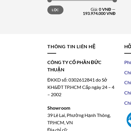
Giá
Giá
Giá:
0 VNĐ
—
LỌC
tối
tối
193.974.000 VNĐ
thiểu
đa
THÔNG TIN LIÊN HỆ
HỖ
CÔNG TY CỔ PHẦN ĐỨC
Ph
THUẬN
Chí
ĐKKD số: 0302612841 do Sở
Chí
KH&ĐT TP.HCM Cấp ngày 24 – 4
Chí
– 2002
Chí
Showroom
39 Lê Lai, Phường Hạnh Thông,
TP.HCM, VN
Địa chỉ cũ: