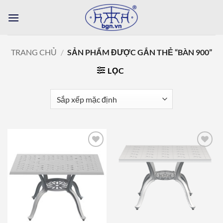
Bỏ
qua
nội
dung
TRANG CHỦ
/
SẢN PHẨM ĐƯỢC GẮN THẺ “BÀN 900”
LỌC
Add to
Add to
wishlist
wishlist