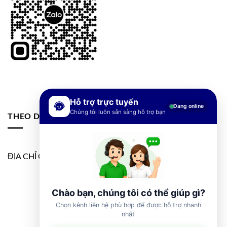
Hỗ trợ trực tuyến
Đang online
Chúng tôi luôn sẵn sàng hỗ trợ bạn
THEO DÕI FANPAGE
ĐỊA CHỈ GOOGLE MAP
Chào bạn, chúng tôi có thể giúp gì?
Chọn kênh liên hệ phù hợp để được hỗ trợ nhanh
nhất