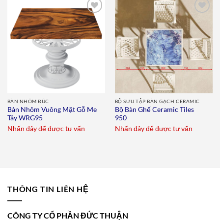
Add to
Add to
wishlist
wishlist
BÀN NHÔM ĐÚC
BỘ SƯU TẬP BÀN GẠCH CERAMIC
Bàn Nhôm Vuông Mặt Gỗ Me
Bộ Bàn Ghế Ceramic Tiles
Tây WRG95
950
Nhấn đây để được tư vấn
Nhấn đây để được tư vấn
THÔNG TIN LIÊN HỆ
CÔNG TY CỔ PHẦN ĐỨC THUẬN