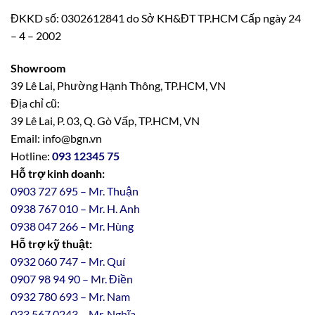
ĐKKD số: 0302612841 do Sở KH&ĐT TP.HCM Cấp ngày 24
– 4 – 2002
Showroom
39 Lê Lai, Phường Hạnh Thông, TP.HCM, VN
Địa chỉ cũ:
39 Lê Lai, P. 03, Q. Gò Vấp, TP.HCM, VN
Email: info@bgn.vn
Hotline:
093 12345 75
Hỗ trợ kinh doanh:
0903 727 695 – Mr. Thuận
0938 767 010 – Mr. H. Anh
0938 047 266 – Mr. Hùng
Hỗ trợ kỹ thuật:
0932 060 747 – Mr. Quí
0907 98 94 90 – Mr. Điền
0
932
7
80
693 – Mr. Nam
033 567 0243 – Mr. Nghĩa