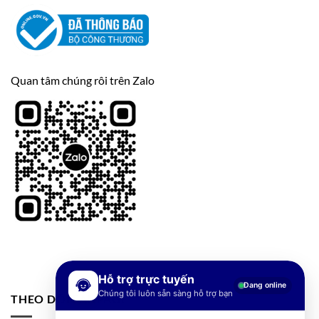
Quan tâm chúng rôi trên Zalo
Hỗ trợ trực tuyến
Đang online
Chúng tôi luôn sẵn sàng hỗ trợ bạn
THEO DÕI FANPAGE