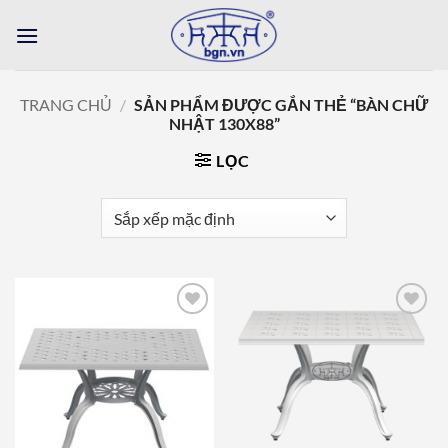
Bỏ
qua
nội
dung
TRANG CHỦ
/
SẢN PHẨM ĐƯỢC GẮN THẺ “BÀN CHỮ
NHẬT 130X88”
LỌC
Add to
Add to
wishlist
wishlist