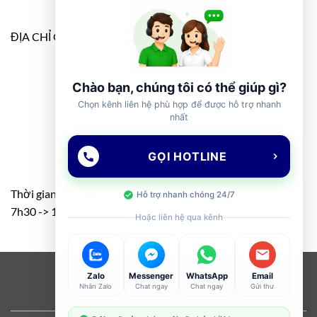
ĐỊA CHỈ GOOGLE MAP
Chào bạn, chúng tôi có thể giúp gì?
Chọn kênh liên hệ phù hợp để được hỗ trợ nhanh
nhất
GỌI HOTLINE
Thời gian: T2 – T7
Hỗ trợ nhanh chóng 24/7
7h30 -> 11h30 – 13h00 -> 17h00
Hoặc liên hệ qua kênh
Visa
PayPal
Stripe
MasterCard
Cash
Zalo
Messenger
WhatsApp
Email
Nhắn Zalo
Chat ngay
Chat ngay
Gửi thư
On
ABOUT
OUR STORES
BLOG
CONTACT
FAQ
Delivery