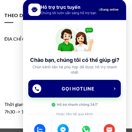
Hỗ trợ trực tuyến
Đang online
Chúng tôi luôn sẵn sàng hỗ trợ bạn
THEO DÕI FANPAGE
ĐỊA CHỈ GOOGLE MAP
Chào bạn, chúng tôi có thể giúp gì?
Chọn kênh liên hệ phù hợp để được hỗ trợ nhanh
nhất
GỌI HOTLINE
Thời gian: T2 – T7
Hỗ trợ nhanh chóng 24/7
7h30 -> 11h30 – 13h00 -> 17h00
Hoặc liên hệ qua kênh