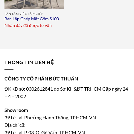
BÀN LÀM VIỆC LẮP GHÉP
Bàn Lắp Ghép Mặt Gốm S100
Nhấn đây để được tư vấn
THÔNG TIN LIÊN HỆ
CÔNG TY CỔ PHẦN ĐỨC THUẬN
ĐKKD số: 0302612841 do Sở KH&ĐT TP.HCM Cấp ngày 24
– 4 – 2002
Showroom
39 Lê Lai, Phường Hạnh Thông, TP.HCM, VN
Địa chỉ cũ:
39 Lê Lai, P. 03, Q. Gò Vấp, TP.HCM, VN