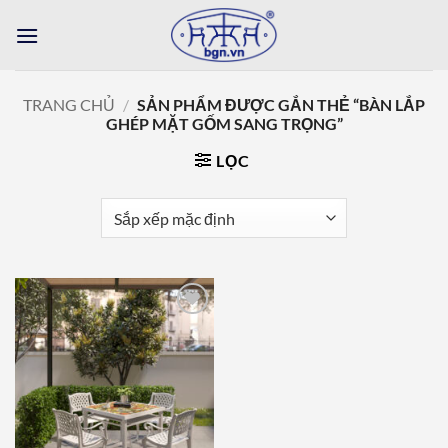
Bỏ
qua
nội
dung
TRANG CHỦ
/
SẢN PHẨM ĐƯỢC GẮN THẺ “BÀN LẮP
GHÉP MẶT GỐM SANG TRỌNG”
LỌC
Add to
wishlist