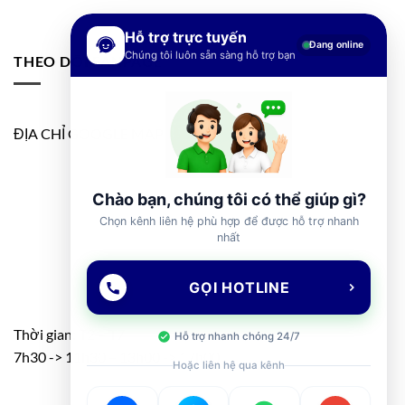
Hỗ trợ trực tuyến
Đang online
Chúng tôi luôn sẵn sàng hỗ trợ bạn
THEO DÕI FANPAGE
ĐỊA CHỈ GOOGLE MAP
Chào bạn, chúng tôi có thể giúp gì?
Chọn kênh liên hệ phù hợp để được hỗ trợ nhanh
nhất
GỌI HOTLINE
Thời gian: T2 – T7
Hỗ trợ nhanh chóng 24/7
7h30 -> 11h30 – 13h00 -> 17h00
Hoặc liên hệ qua kênh