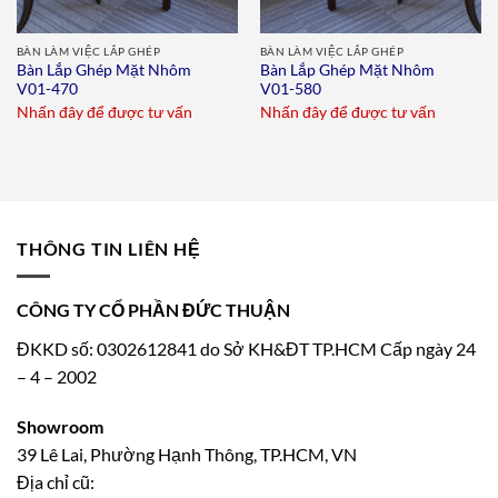
BÀN LÀM VIỆC LẮP GHÉP
BÀN LÀM VIỆC LẮP GHÉP
Bàn Lắp Ghép Mặt Nhôm
Bàn Lắp Ghép Mặt Nhôm
V01-470
V01-580
Nhấn đây để được tư vấn
Nhấn đây để được tư vấn
THÔNG TIN LIÊN HỆ
CÔNG TY CỔ PHẦN ĐỨC THUẬN
ĐKKD số: 0302612841 do Sở KH&ĐT TP.HCM Cấp ngày 24
– 4 – 2002
Showroom
39 Lê Lai, Phường Hạnh Thông, TP.HCM, VN
Địa chỉ cũ: