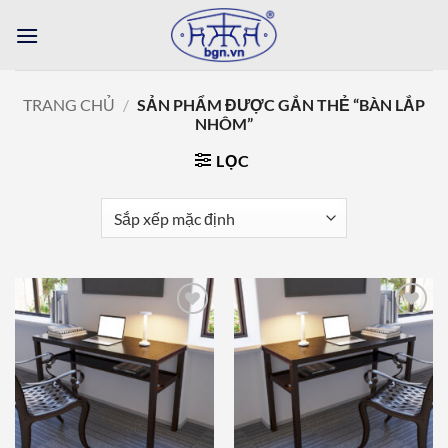
Bỏ
qua
nội
dung
TRANG CHỦ
/
SẢN PHẨM ĐƯỢC GẮN THẺ “BÀN LẮP
NHÔM”
LỌC
Add to
Add to
wishlist
wishlist