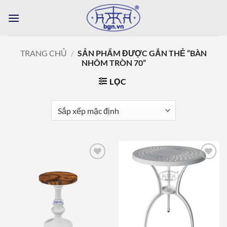
Bỏ
qua
nội
dung
TRANG CHỦ
/
SẢN PHẨM ĐƯỢC GẮN THẺ “BÀN
NHÔM TRÒN 70”
LỌC
Add to
Add to
wishlist
wishlist