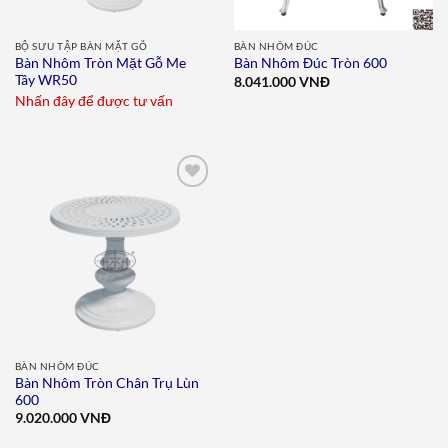
BỘ SƯU TẬP BÀN MẶT GỖ
BÀN NHÔM ĐÚC
Bàn Nhôm Tròn Mặt Gỗ Me
Bàn Nhôm Đúc Tròn 600
Tây WR50
8.041.000
VNĐ
Nhấn đây để được tư vấn
Add to
wishlist
BÀN NHÔM ĐÚC
Bàn Nhôm Tròn Chân Trụ Lùn
600
9.020.000
VNĐ