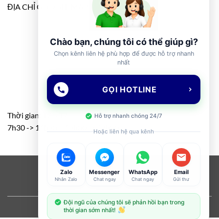
ĐỊA CHỈ GOOGLE MAP
Chào bạn, chúng tôi có thể giúp gì?
Chọn kênh liên hệ phù hợp để được hỗ trợ nhanh
nhất
GỌI HOTLINE
Thời gian: T2 – T7
Hỗ trợ nhanh chóng 24/7
7h30 -> 11h30 – 13h00 -> 17h00
Hoặc liên hệ qua kênh
Visa
PayPal
Stripe
MasterCard
Cash
Zalo
Messenger
WhatsApp
Email
Nhắn Zalo
Chat ngay
Chat ngay
Gửi thư
On
ABOUT
OUR STORES
BLOG
CONTACT
FAQ
Delivery
Đội ngũ của chúng tôi sẽ phản hồi bạn trong
Copyright 2026 ©
Flatsome Theme
thời gian sớm nhất!