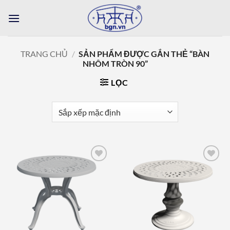
Bỏ
qua
nội
dung
TRANG CHỦ
/
SẢN PHẨM ĐƯỢC GẮN THẺ “BÀN
NHÔM TRÒN 90”
LỌC
Add to
Add to
wishlist
wishlist