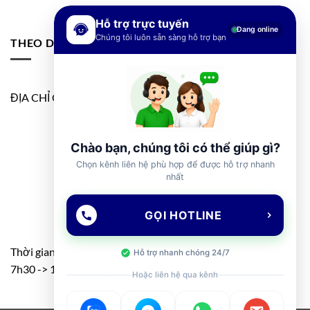
Hỗ trợ trực tuyến
Đang online
Chúng tôi luôn sẵn sàng hỗ trợ bạn
THEO DÕI FANPAGE
ĐỊA CHỈ GOOGLE MAP
Chào bạn, chúng tôi có thể giúp gì?
Chọn kênh liên hệ phù hợp để được hỗ trợ nhanh
nhất
GỌI HOTLINE
Thời gian: T2 – T7
Hỗ trợ nhanh chóng 24/7
7h30 -> 11h30 – 13h00 -> 17h00
Hoặc liên hệ qua kênh