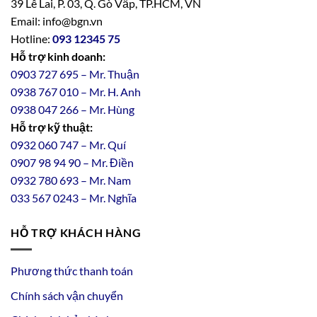
39 Lê Lai, P. 03, Q. Gò Vấp, TP.HCM, VN
Email: info@bgn.vn
Hotline:
093 12345 75
Hỗ trợ kinh doanh:
0903 727 695 – Mr. Thuận
0938 767 010 – Mr. H. Anh
0938 047 266 – Mr. Hùng
Hỗ trợ kỹ thuật:
0932 060 747 – Mr. Quí
0907 98 94 90 – Mr. Điền
0
932
7
80
693 – Mr. Nam
033 567 0243 – Mr. Nghĩa
HỖ TRỢ KHÁCH HÀNG
Phương thức thanh toán
Chính sách vận chuyển