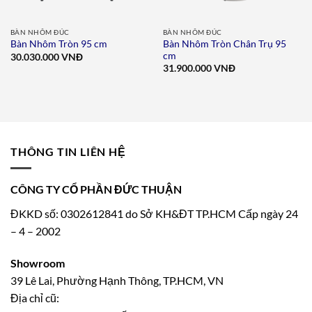
BÀN NHÔM ĐÚC
BÀN NHÔM ĐÚC
Bàn Nhôm Tròn Chân Trụ 95
Bàn Nhôm Tròn 95 cm
cm
30.030.000
VNĐ
31.900.000
VNĐ
THÔNG TIN LIÊN HỆ
CÔNG TY CỔ PHẦN ĐỨC THUẬN
ĐKKD số: 0302612841 do Sở KH&ĐT TP.HCM Cấp ngày 24
– 4 – 2002
Showroom
39 Lê Lai, Phường Hạnh Thông, TP.HCM, VN
Địa chỉ cũ: