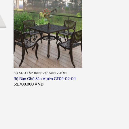
to
Add to
ist
wishlist
BỘ SƯU TẬP BÀN GHẾ SÂN VƯỜN
Bộ Bàn Ghế Sân Vườn GF04-02-04
51.700.000
VNĐ