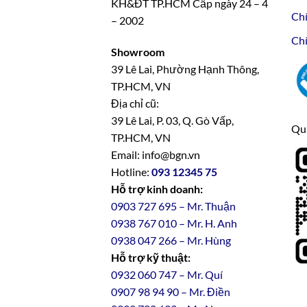
KH&ĐT TP.HCM Cấp ngày 24 – 4
Chí
– 2002
Chí
Showroom
39 Lê Lai, Phường Hạnh Thông,
TP.HCM, VN
Địa chỉ cũ:
39 Lê Lai, P. 03, Q. Gò Vấp,
Qua
TP.HCM, VN
Email: info@bgn.vn
Hotline:
093 12345 75
Hỗ trợ kinh doanh:
0903 727 695 – Mr. Thuận
0938 767 010 – Mr. H. Anh
0938 047 266 – Mr. Hùng
Hỗ trợ kỹ thuật:
0932 060 747 – Mr. Quí
0907 98 94 90 – Mr. Điền