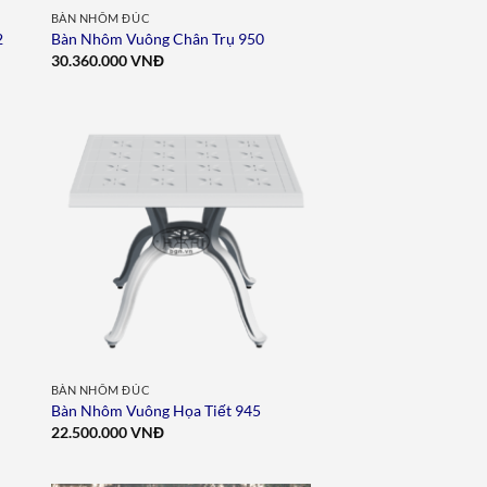
BÀN NHÔM ĐÚC
2
Bàn Nhôm Vuông Chân Trụ 950
30.360.000
VNĐ
to
Add to
ist
wishlist
BÀN NHÔM ĐÚC
Bàn Nhôm Vuông Họa Tiết 945
22.500.000
VNĐ