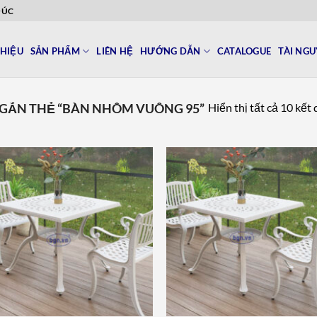
ĐÚC
THIỆU
SẢN PHẨM
LIÊN HỆ
HƯỚNG DẪN
CATALOGUE
TÀI NG
Hiển thị tất cả 10 kết
GẮN THẺ “BÀN NHÔM VUÔNG 95”
Add to
Add 
wishlist
wishl