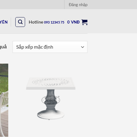
Đăng nhập
UYÊN
Hotline
0
VNĐ
093 12345 75
 quả
to
Add to
ist
wishlist