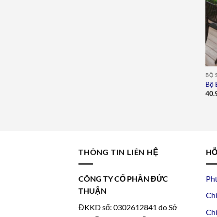
BỘ 
Bộ 
40.
THÔNG TIN LIÊN HỆ
HỖ
CÔNG TY CỔ PHẦN ĐỨC
Ph
THUẬN
Chí
ĐKKD số: 0302612841 do Sở
Chí