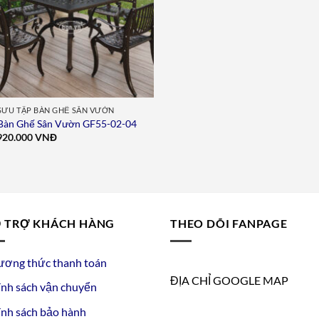
SƯU TẬP BÀN GHẾ SÂN VƯỜN
Bàn Ghế Sân Vườn GF55-02-04
920.000
VNĐ
 TRỢ KHÁCH HÀNG
THEO DÕI FANPAGE
ương thức thanh toán
ĐỊA CHỈ GOOGLE MAP
nh sách vận chuyển
nh sách bảo hành