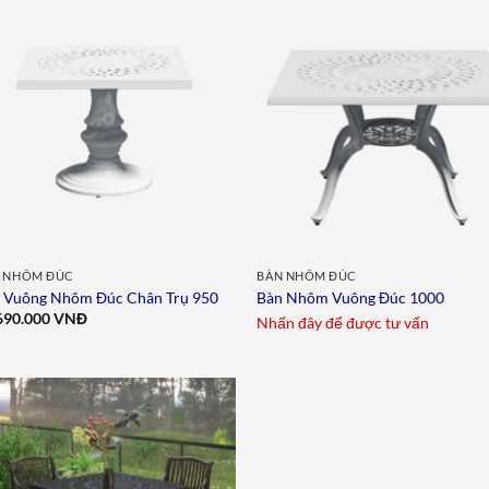
Add to
Add 
wishlist
wishl
 NHÔM ĐÚC
BÀN NHÔM ĐÚC
 Vuông Nhôm Đúc Chân Trụ 950
Bàn Nhôm Vuông Đúc 1000
690.000
VNĐ
Nhấn đây để được tư vấn
Add to
wishlist