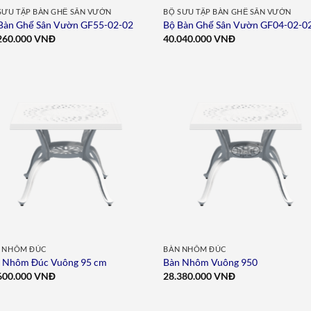
SƯU TẬP BÀN GHẾ SÂN VƯỜN
BỘ SƯU TẬP BÀN GHẾ SÂN VƯỜN
Bàn Ghế Sân Vườn GF55-02-02
Bộ Bàn Ghế Sân Vườn GF04-02-0
260.000
VNĐ
40.040.000
VNĐ
Add to
Add 
wishlist
wishl
 NHÔM ĐÚC
BÀN NHÔM ĐÚC
 Nhôm Đúc Vuông 95 cm
Bàn Nhôm Vuông 950
600.000
VNĐ
28.380.000
VNĐ