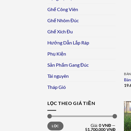
Ghế Công Viên
Ghế Nhôm Đúc
Ghế Xích Đu
Hướng Dẫn Lắp Ráp
Phụ Kiện
Sản Phẩm Gang Đúc
BÀN
Tài nguyên
Bàn
19.
Tháp Gió
LỌC THEO GIÁ TIỀN
Giá
Giá
Giá:
0 VNĐ
—
LỌC
tối
tối
51.700.000 VNĐ
thiểu
đa