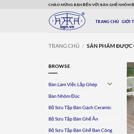
Bỏ
CHÀO MỪNG BẠN ĐẾN VỚI BÀN GHẾ NHÔM 
qua
nội
TRANG CHỦ
GIỚI 
dung
TRANG CHỦ
/
SẢN PHẨM ĐƯỢC 
BROWSE
Bàn Làm Việc Lắp Ghép
Bàn Nhôm Đúc
Bộ Sưu Tập Bàn Gạch Ceramic
Bộ Sưu Tập Bàn Ghế Ăn
Bộ Sưu Tập Bàn Ghế Ban Công