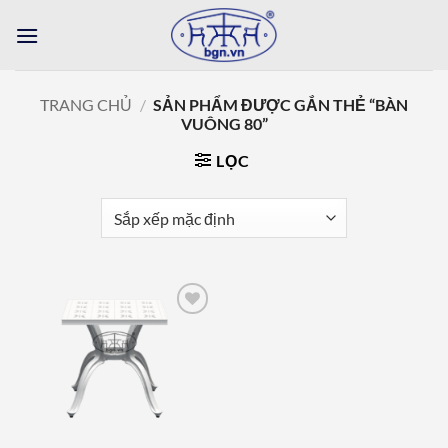
Bỏ
qua
nội
dung
TRANG CHỦ
/
SẢN PHẨM ĐƯỢC GẮN THẺ “BÀN
VUÔNG 80”
LỌC
Add to
wishlist