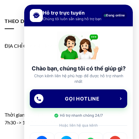
Hỗ trợ trực tuyến
Đang online
Chúng tôi luôn sẵn sàng hỗ trợ bạn
THEO DÕI FANPAGE
ĐỊA CHỈ GOOGLE MAP
Chào bạn, chúng tôi có thể giúp gì?
Chọn kênh liên hệ phù hợp để được hỗ trợ nhanh
nhất
GỌI HOTLINE
Thời gian: T2 – T7
Hỗ trợ nhanh chóng 24/7
7h30 -> 11h30 – 13h00 -> 17h00
Hoặc liên hệ qua kênh