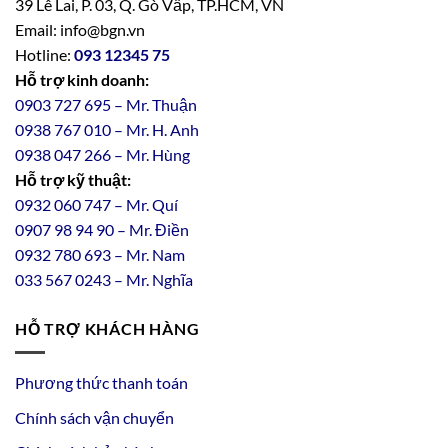
39 Lê Lai, P. 03, Q. Gò Vấp, TP.HCM, VN
Email: info@bgn.vn
Hotline:
093 12345 75
Hỗ trợ kinh doanh:
0903 727 695 – Mr. Thuận
0938 767 010 – Mr. H. Anh
0938 047 266 – Mr. Hùng
Hỗ trợ kỹ thuật:
0932 060 747 – Mr. Quí
0907 98 94 90 – Mr. Điền
0
932
7
80
693 – Mr. Nam
033 567 0243 – Mr. Nghĩa
HỖ TRỢ KHÁCH HÀNG
Phương thức thanh toán
Chính sách vận chuyển