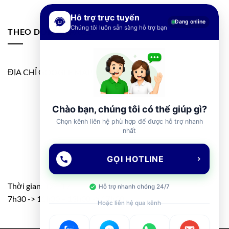
Hỗ trợ trực tuyến
Đang online
Chúng tôi luôn sẵn sàng hỗ trợ bạn
THEO DÕI FANPAGE
ĐỊA CHỈ GOOGLE MAP
Chào bạn, chúng tôi có thể giúp gì?
Chọn kênh liên hệ phù hợp để được hỗ trợ nhanh
nhất
GỌI HOTLINE
Thời gian: T2 – T7
Hỗ trợ nhanh chóng 24/7
7h30 -> 11h30 – 13h00 -> 17h00
Hoặc liên hệ qua kênh