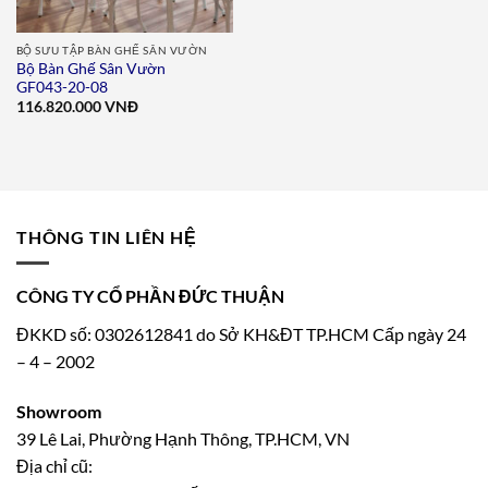
BỘ SƯU TẬP BÀN GHẾ SÂN VƯỜN
Bộ Bàn Ghế Sân Vườn
GF043-20-08
116.820.000
VNĐ
THÔNG TIN LIÊN HỆ
CÔNG TY CỔ PHẦN ĐỨC THUẬN
ĐKKD số: 0302612841 do Sở KH&ĐT TP.HCM Cấp ngày 24
– 4 – 2002
Showroom
39 Lê Lai, Phường Hạnh Thông, TP.HCM, VN
Địa chỉ cũ: