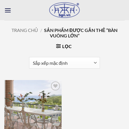
Bỏ
qua
nội
dung
TRANG CHỦ
/
SẢN PHẨM ĐƯỢC GẮN THẺ “BÀN
VUÔNG LỚN”
LỌC
Add to
wishlist