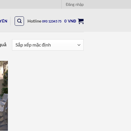
Đăng nhập
UYÊN
Hotline
0
VNĐ
093 12345 75
 quả
to
ist