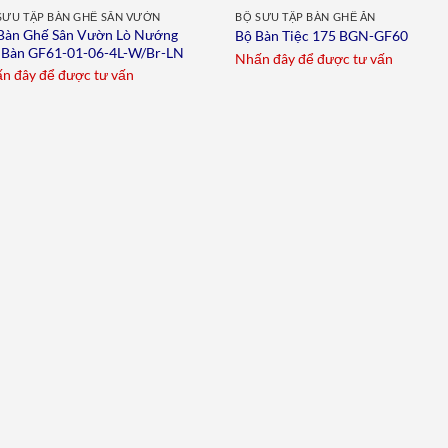
SƯU TẬP BÀN GHẾ SÂN VƯỜN
BỘ SƯU TẬP BÀN GHẾ ĂN
Bàn Ghế Sân Vườn Lò Nướng
Bộ Bàn Tiệc 175 BGN-GF60
Bàn GF61-01-06-4L-W/Br-LN
Nhấn đây để được tư vấn
n đây để được tư vấn