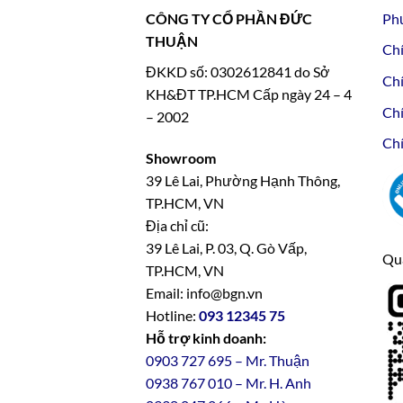
CÔNG TY CỔ PHẦN ĐỨC
Ph
THUẬN
Chí
ĐKKD số: 0302612841 do Sở
Chí
KH&ĐT TP.HCM Cấp ngày 24 – 4
Chí
– 2002
Chí
Showroom
39 Lê Lai, Phường Hạnh Thông,
TP.HCM, VN
Địa chỉ cũ:
39 Lê Lai, P. 03, Q. Gò Vấp,
Qua
TP.HCM, VN
Email: info@bgn.vn
Hotline:
093 12345 75
Hỗ trợ kinh doanh:
0903 727 695 – Mr. Thuận
0938 767 010 – Mr. H. Anh