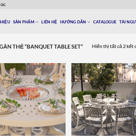
ĐÚC
THIỆU
SẢN PHẨM
LIÊN HỆ
HƯỚNG DẪN
CATALOGUE
TÀI NG
Hiển thị tất cả 2 kết
ẮN THẺ “BANQUET TABLE SET”
Add to
Add 
wishlist
wishl