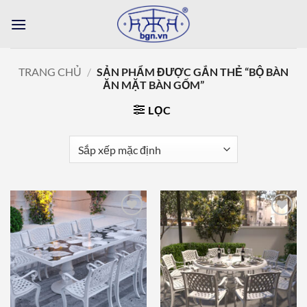
Bỏ
qua
nội
dung
TRANG CHỦ
/
SẢN PHẨM ĐƯỢC GẮN THẺ “BỘ BÀN
ĂN MẶT BÀN GỐM”
LỌC
Add to
Add to
wishlist
wishlist