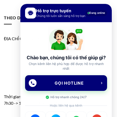
Hỗ trợ trực tuyến
Đang online
Chúng tôi luôn sẵn sàng hỗ trợ bạn
THEO DÕI FANPAGE
ĐỊA CHỈ GOOGLE MAP
Chào bạn, chúng tôi có thể giúp gì?
Chọn kênh liên hệ phù hợp để được hỗ trợ nhanh
nhất
GỌI HOTLINE
Thời gian: T2 – T7
Hỗ trợ nhanh chóng 24/7
7h30 -> 11h30 – 13h00 -> 17h00
Hoặc liên hệ qua kênh