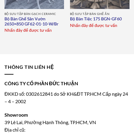
BỘ SƯU TẬP BÀN GẠCH CERAMIC
BỘ SƯU TẬP BÀN GHẾ ĂN
Bộ Bàn Ghế Sân Vườn
Bộ Bàn Tiệc 175 BGN-GF60
2650×850 GF62-01-10-W/Br
Nhấn đây để được tư vấn
Nhấn đây để được tư vấn
THÔNG TIN LIÊN HỆ
CÔNG TY CỔ PHẦN ĐỨC THUẬN
ĐKKD số: 0302612841 do Sở KH&ĐT TP.HCM Cấp ngày 24
– 4 – 2002
Showroom
39 Lê Lai, Phường Hạnh Thông, TP.HCM, VN
Địa chỉ cũ: