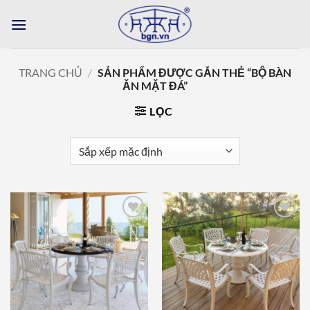
Bỏ
qua
nội
dung
TRANG CHỦ
/
SẢN PHẨM ĐƯỢC GẮN THẺ “BỘ BÀN
ĂN MẶT ĐÁ”
LỌC
Add to
Add to
wishlist
wishlist