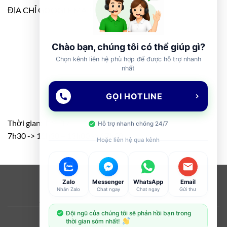
ĐỊA CHỈ GOOGLE MAP
Chào bạn, chúng tôi có thể giúp gì?
Chọn kênh liên hệ phù hợp để được hỗ trợ nhanh
nhất
GỌI HOTLINE
Thời gian: T2 – T7
Hỗ trợ nhanh chóng 24/7
7h30 -> 11h30 – 13h00 -> 17h00
Hoặc liên hệ qua kênh
Visa
PayPal
Stripe
MasterCard
Cash
Zalo
Messenger
WhatsApp
Email
Nhắn Zalo
Chat ngay
Chat ngay
Gửi thư
On
ABOUT
OUR STORES
BLOG
CONTACT
FAQ
Delivery
Đội ngũ của chúng tôi sẽ phản hồi bạn trong
Copyright 2026 ©
Flatsome Theme
thời gian sớm nhất!