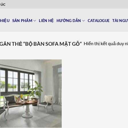
ĐÚC
THIỆU
SẢN PHẨM
LIÊN HỆ
HƯỚNG DẪN
CATALOGUE
TÀI NG
Hiển thị kết quả duy 
ẮN THẺ “BỘ BÀN SOFA MẶT GỖ”
Add to
wishlist