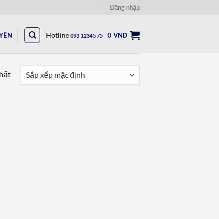
Đăng nhập
UYÊN
Hotline
0
VNĐ
093 12345 75
nhất