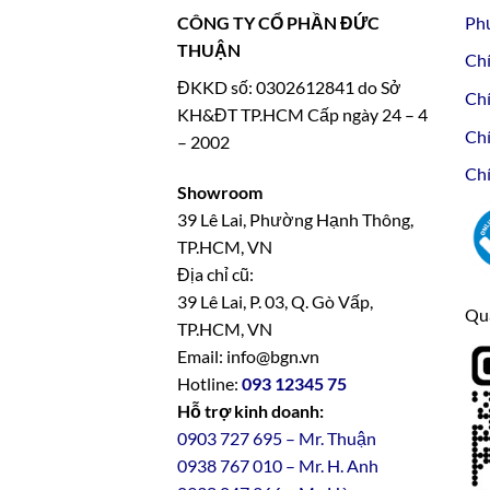
CÔNG TY CỔ PHẦN ĐỨC
Ph
THUẬN
Chí
ĐKKD số: 0302612841 do Sở
Chí
KH&ĐT TP.HCM Cấp ngày 24 – 4
Chí
– 2002
Chí
Showroom
39 Lê Lai, Phường Hạnh Thông,
TP.HCM, VN
Địa chỉ cũ:
39 Lê Lai, P. 03, Q. Gò Vấp,
Qua
TP.HCM, VN
Email: info@bgn.vn
Hotline:
093 12345 75
Hỗ trợ kinh doanh:
0903 727 695 – Mr. Thuận
0938 767 010 – Mr. H. Anh