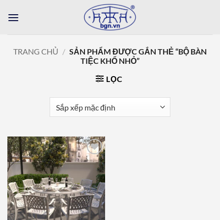
Bỏ
qua
nội
dung
TRANG CHỦ
/
SẢN PHẨM ĐƯỢC GẮN THẺ “BỘ BÀN
TIỆC KHỔ NHỎ”
LỌC
Add to
wishlist