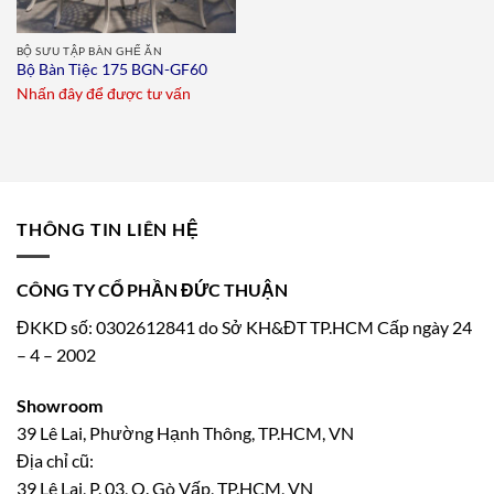
BỘ SƯU TẬP BÀN GHẾ ĂN
Bộ Bàn Tiệc 175 BGN-GF60
Nhấn đây để được tư vấn
THÔNG TIN LIÊN HỆ
CÔNG TY CỔ PHẦN ĐỨC THUẬN
ĐKKD số: 0302612841 do Sở KH&ĐT TP.HCM Cấp ngày 24
– 4 – 2002
Showroom
39 Lê Lai, Phường Hạnh Thông, TP.HCM, VN
Địa chỉ cũ:
39 Lê Lai, P. 03, Q. Gò Vấp, TP.HCM, VN