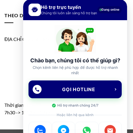
Hỗ trợ trực tuyến
Đang online
Chúng tôi luôn sẵn sàng hỗ trợ bạn
THEO DÕI FANPAGE
ĐỊA CHỈ GOOGLE MAP
Chào bạn, chúng tôi có thể giúp gì?
Chọn kênh liên hệ phù hợp để được hỗ trợ nhanh
nhất
GỌI HOTLINE
Thời gian: T2 – T7
Hỗ trợ nhanh chóng 24/7
7h30 -> 11h30 – 13h00 -> 17h00
Hoặc liên hệ qua kênh