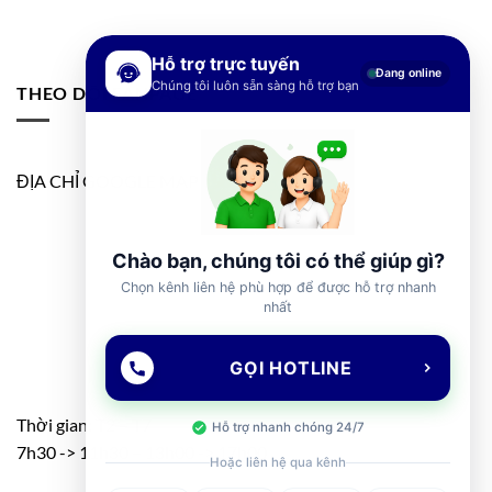
Hỗ trợ trực tuyến
Đang online
Chúng tôi luôn sẵn sàng hỗ trợ bạn
THEO DÕI FANPAGE
ĐỊA CHỈ GOOGLE MAP
Chào bạn, chúng tôi có thể giúp gì?
Chọn kênh liên hệ phù hợp để được hỗ trợ nhanh
nhất
GỌI HOTLINE
Thời gian: T2 – T7
Hỗ trợ nhanh chóng 24/7
7h30 -> 11h30 – 13h00 -> 17h00
Hoặc liên hệ qua kênh