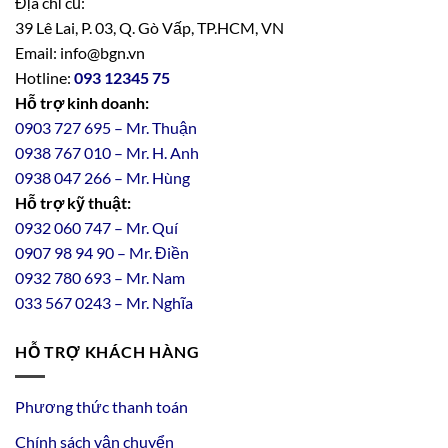
Địa chỉ cũ:
39 Lê Lai, P. 03, Q. Gò Vấp, TP.HCM, VN
Email: info@bgn.vn
Hotline:
093 12345 75
Hỗ trợ kinh doanh:
0903 727 695 – Mr. Thuận
0938 767 010 – Mr. H. Anh
0938 047 266 – Mr. Hùng
Hỗ trợ kỹ thuật:
0932 060 747 – Mr. Quí
0907 98 94 90 – Mr. Điền
0
932
7
80
693 – Mr. Nam
033 567 0243 – Mr. Nghĩa
HỖ TRỢ KHÁCH HÀNG
Phương thức thanh toán
Chính sách vận chuyển