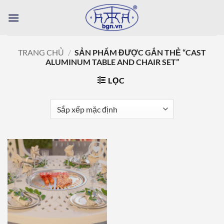
Bỏ
qua
nội
dung
TRANG CHỦ
/
SẢN PHẨM ĐƯỢC GẮN THẺ “CAST
ALUMINUM TABLE AND CHAIR SET”
LỌC
Add to
wishlist