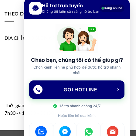
Hỗ trợ trực tuyến
Đang online
Chúng tôi luôn sẵn sàng hỗ trợ bạn
THEO DÕI FANPAGE
ĐỊA CHỈ GOOGLE MAP
Chào bạn, chúng tôi có thể giúp gì?
Chọn kênh liên hệ phù hợp để được hỗ trợ nhanh
nhất
GỌI HOTLINE
Thời gian: T2 – T7
Hỗ trợ nhanh chóng 24/7
7h30 -> 11h30 – 13h00 -> 17h00
Hoặc liên hệ qua kênh