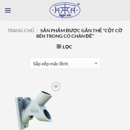
Bỏ
qua
nội
dung
TRANG CHỦ
/
SẢN PHẨM ĐƯỢC GẮN THẺ “CỘT CỜ
BÊN TRONG CÓ CHÂN ĐẾ”
LỌC
Add to
wishlist