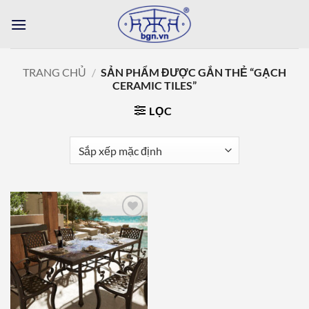
Bỏ
qua
nội
dung
TRANG CHỦ
/
SẢN PHẨM ĐƯỢC GẮN THẺ “GẠCH
CERAMIC TILES”
LỌC
Add to
wishlist