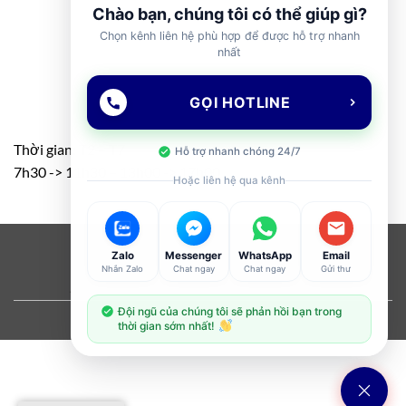
Chào bạn, chúng tôi có thể giúp gì?
Chọn kênh liên hệ phù hợp để được hỗ trợ nhanh
nhất
GỌI HOTLINE
Thời gian: T2 – T7
Hỗ trợ nhanh chóng 24/7
7h30 -> 11h30 – 13h00 -> 17h00
Hoặc liên hệ qua kênh
Visa
PayPal
Stripe
MasterCard
Cash
Zalo
Messenger
WhatsApp
Email
Nhắn Zalo
Chat ngay
Chat ngay
Gửi thư
On
ABOUT
OUR STORES
BLOG
CONTACT
FAQ
Delivery
Đội ngũ của chúng tôi sẽ phản hồi bạn trong
Copyright 2026 ©
Flatsome Theme
thời gian sớm nhất!