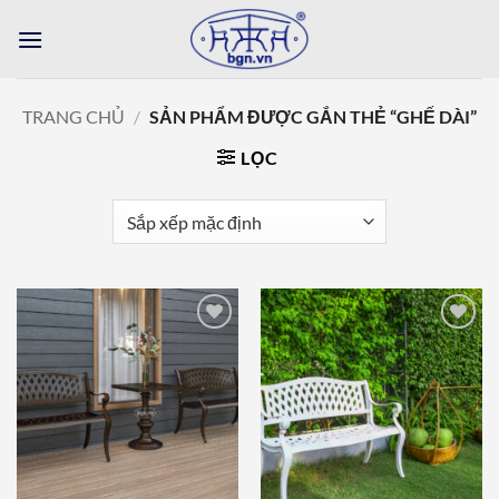
Bỏ
qua
nội
dung
TRANG CHỦ
/
SẢN PHẨM ĐƯỢC GẮN THẺ “GHẾ DÀI”
LỌC
Add to
Add to
wishlist
wishlist