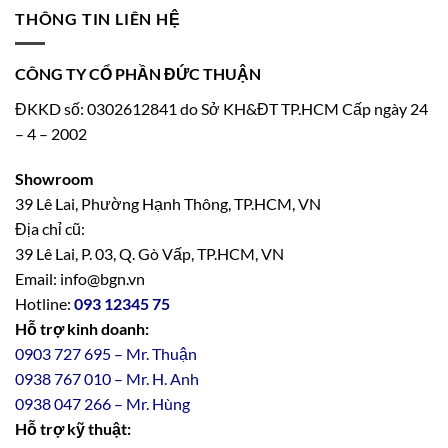
THÔNG TIN LIÊN HỆ
CÔNG TY CỔ PHẦN ĐỨC THUẬN
ĐKKD số: 0302612841 do Sở KH&ĐT TP.HCM Cấp ngày 24
– 4 – 2002
Showroom
39 Lê Lai, Phường Hạnh Thông, TP.HCM, VN
Địa chỉ cũ:
39 Lê Lai, P. 03, Q. Gò Vấp, TP.HCM, VN
Email: info@bgn.vn
Hotline:
093 12345 75
Hỗ trợ kinh doanh:
0903 727 695 – Mr. Thuận
0938 767 010 – Mr. H. Anh
0938 047 266 – Mr. Hùng
Hỗ trợ kỹ thuật: