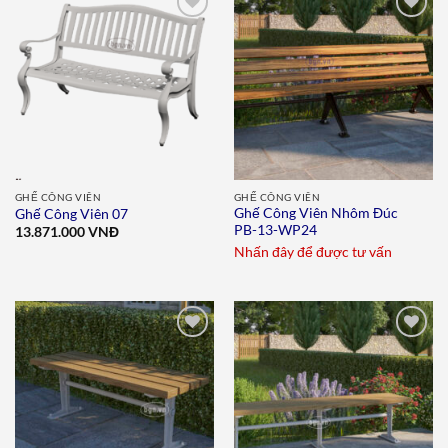
Add to
Add to
wishlist
wishlist
GHẾ CÔNG VIÊN
GHẾ CÔNG VIÊN
Ghế Công Viên Nhôm Đúc
Ghế Công Viên 07
PB-13-WP24
13.871.000
VNĐ
Nhấn đây để được tư vấn
Add to
Add to
wishlist
wishlist