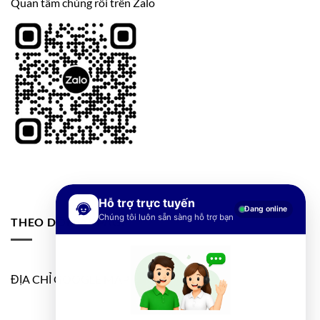
Quan tâm chúng rôi trên Zalo
Hỗ trợ trực tuyến
Đang online
Chúng tôi luôn sẵn sàng hỗ trợ bạn
THEO DÕI FANPAGE
ĐỊA CHỈ GOOGLE MAP