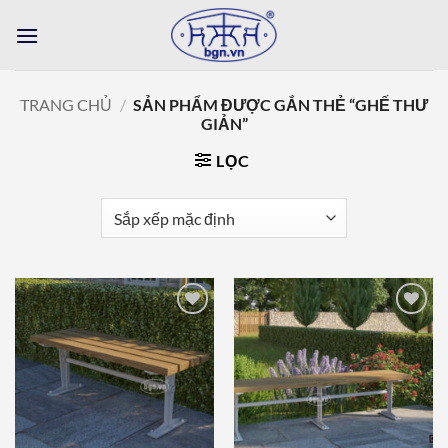
Bỏ
qua
nội
dung
TRANG CHỦ
/
SẢN PHẨM ĐƯỢC GẮN THẺ “GHẾ THƯ
GIẢN”
LỌC
Add to
Add to
wishlist
wishlist