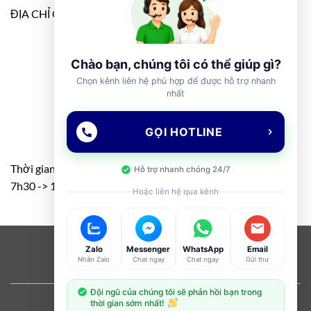
ĐỊA CHỈ GOOGLE MAP
Chào bạn, chúng tôi có thể giúp gì?
Chọn kênh liên hệ phù hợp để được hỗ trợ nhanh
nhất
GỌI HOTLINE
Thời gian: T2 – T7
Hỗ trợ nhanh chóng 24/7
7h30 -> 11h30 – 13h00 -> 17h00
Hoặc liên hệ qua kênh
Visa
PayPal
Stripe
MasterCard
Cash
Zalo
Messenger
WhatsApp
Email
Nhắn Zalo
Chat ngay
Chat ngay
Gửi thư
On
ABOUT
OUR STORES
BLOG
CONTACT
FAQ
Delivery
Đội ngũ của chúng tôi sẽ phản hồi bạn trong
Copyright 2026 ©
Flatsome Theme
thời gian sớm nhất!