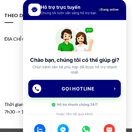
Hỗ trợ trực tuyến
Đang online
Chúng tôi luôn sẵn sàng hỗ trợ bạn
THEO DÕI FANPAGE
ĐỊA CHỈ GOOGLE MAP
Chào bạn, chúng tôi có thể giúp gì?
Chọn kênh liên hệ phù hợp để được hỗ trợ nhanh
nhất
GỌI HOTLINE
Thời gian: T2 – T7
Hỗ trợ nhanh chóng 24/7
7h30 -> 11h30 – 13h00 -> 17h00
Hoặc liên hệ qua kênh