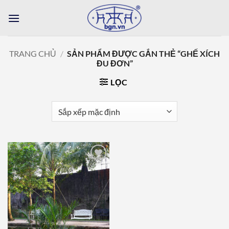
Bỏ
qua
nội
dung
TRANG CHỦ
/
SẢN PHẨM ĐƯỢC GẮN THẺ “GHẾ XÍCH
ĐU ĐƠN”
LỌC
Add to
wishlist