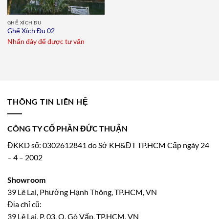
GHẾ XÍCH ĐU
Ghế Xích Đu 02
Nhấn đây để được tư vấn
THÔNG TIN LIÊN HỆ
CÔNG TY CỔ PHẦN ĐỨC THUẬN
ĐKKD số: 0302612841 do Sở KH&ĐT TP.HCM Cấp ngày 24
– 4 – 2002
Showroom
39 Lê Lai, Phường Hạnh Thông, TP.HCM, VN
Địa chỉ cũ:
39 Lê Lai, P. 03, Q. Gò Vấp, TP.HCM, VN