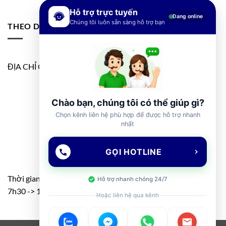
Hỗ trợ trực tuyến
Đang online
Chúng tôi luôn sẵn sàng hỗ trợ bạn
THEO DÕI FANPAGE
ĐỊA CHỈ GOOGLE MAP
Chào bạn, chúng tôi có thể giúp gì?
Chọn kênh liên hệ phù hợp để được hỗ trợ nhanh
nhất
GỌI HOTLINE
Thời gian: T2 – T7
Hỗ trợ nhanh chóng 24/7
7h30 -> 11h30 – 13h00 -> 17h00
Hoặc liên hệ qua kênh