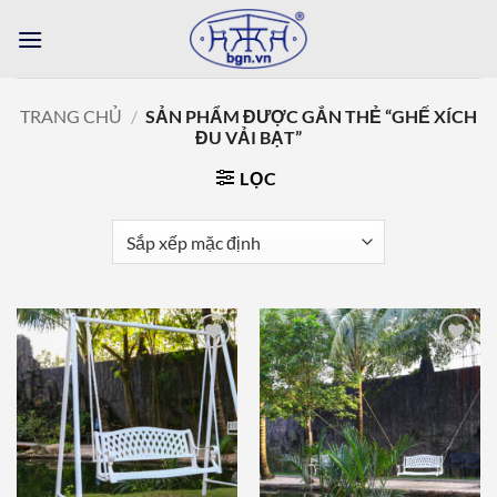
Bỏ
qua
nội
dung
TRANG CHỦ
/
SẢN PHẨM ĐƯỢC GẮN THẺ “GHẾ XÍCH
ĐU VẢI BẠT”
LỌC
Add to
Add to
wishlist
wishlist