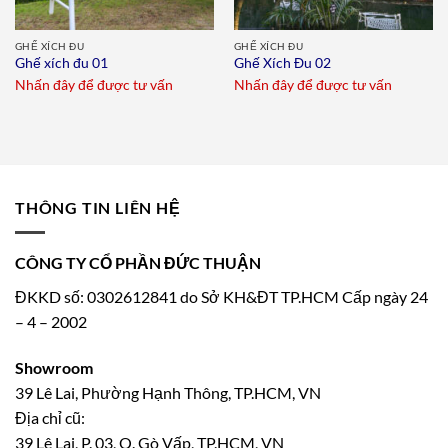
GHẾ XÍCH ĐU
GHẾ XÍCH ĐU
Ghế xích đu 01
Ghế Xích Đu 02
Nhấn đây để được tư vấn
Nhấn đây để được tư vấn
THÔNG TIN LIÊN HỆ
CÔNG TY CỔ PHẦN ĐỨC THUẬN
ĐKKD số: 0302612841 do Sở KH&ĐT TP.HCM Cấp ngày 24
– 4 – 2002
Showroom
39 Lê Lai, Phường Hạnh Thông, TP.HCM, VN
Địa chỉ cũ:
39 Lê Lai, P. 03, Q. Gò Vấp, TP.HCM, VN