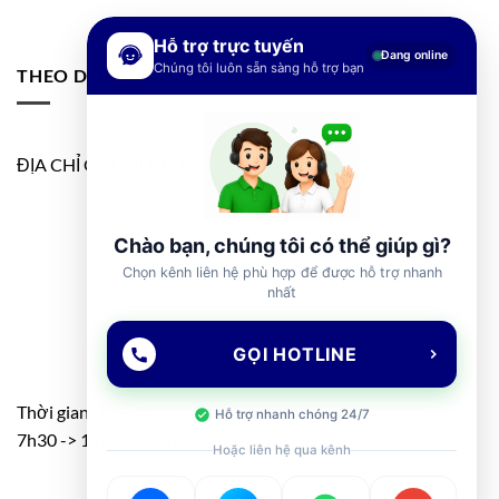
Hỗ trợ trực tuyến
Đang online
Chúng tôi luôn sẵn sàng hỗ trợ bạn
THEO DÕI FANPAGE
ĐỊA CHỈ GOOGLE MAP
Chào bạn, chúng tôi có thể giúp gì?
Chọn kênh liên hệ phù hợp để được hỗ trợ nhanh
nhất
GỌI HOTLINE
Thời gian: T2 – T7
Hỗ trợ nhanh chóng 24/7
7h30 -> 11h30 – 13h00 -> 17h00
Hoặc liên hệ qua kênh