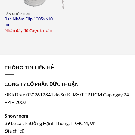
BÀN NHÔM ĐÚC
Bàn Nhôm Elip 1005×610
mm
Nhấn đây để được tư vấn
THÔNG TIN LIÊN HỆ
CÔNG TY CỔ PHẦN ĐỨC THUẬN
ĐKKD số: 0302612841 do Sở KH&ĐT TP.HCM Cấp ngày 24
– 4 – 2002
Showroom
39 Lê Lai, Phường Hạnh Thông, TP.HCM, VN
Địa chỉ cũ: