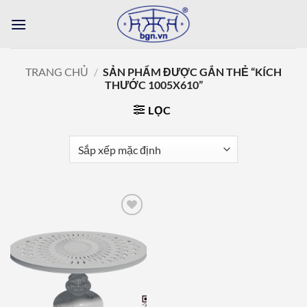
Bỏ
qua
nội
dung
TRANG CHỦ
/
SẢN PHẨM ĐƯỢC GẮN THẺ “KÍCH
THƯỚC 1005X610”
LỌC
Add to
wishlist