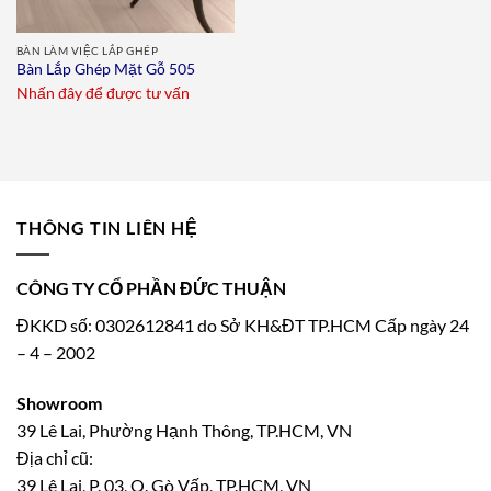
BÀN LÀM VIỆC LẮP GHÉP
Bàn Lắp Ghép Mặt Gỗ 505
Nhấn đây để được tư vấn
THÔNG TIN LIÊN HỆ
CÔNG TY CỔ PHẦN ĐỨC THUẬN
ĐKKD số: 0302612841 do Sở KH&ĐT TP.HCM Cấp ngày 24
– 4 – 2002
Showroom
39 Lê Lai, Phường Hạnh Thông, TP.HCM, VN
Địa chỉ cũ:
39 Lê Lai, P. 03, Q. Gò Vấp, TP.HCM, VN