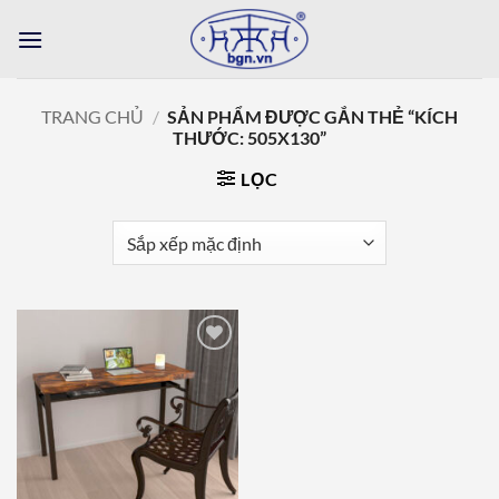
Bỏ
qua
nội
dung
TRANG CHỦ
/
SẢN PHẨM ĐƯỢC GẮN THẺ “KÍCH
THƯỚC: 505X130”
LỌC
Add to
wishlist