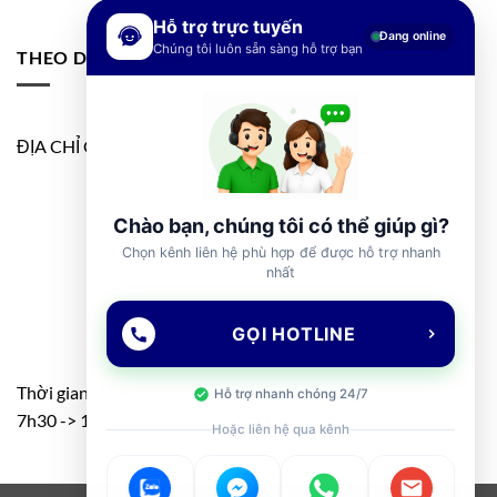
Hỗ trợ trực tuyến
Đang online
Chúng tôi luôn sẵn sàng hỗ trợ bạn
THEO DÕI FANPAGE
ĐỊA CHỈ GOOGLE MAP
Chào bạn, chúng tôi có thể giúp gì?
Chọn kênh liên hệ phù hợp để được hỗ trợ nhanh
nhất
GỌI HOTLINE
Thời gian: T2 – T7
Hỗ trợ nhanh chóng 24/7
7h30 -> 11h30 – 13h00 -> 17h00
Hoặc liên hệ qua kênh