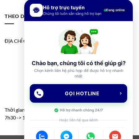
Hỗ trợ trực tuyến
Đang online
Chúng tôi luôn sẵn sàng hỗ trợ bạn
THEO DÕI FANPAGE
ĐỊA CHỈ GOOGLE MAP
Chào bạn, chúng tôi có thể giúp gì?
Chọn kênh liên hệ phù hợp để được hỗ trợ nhanh
nhất
GỌI HOTLINE
Thời gian: T2 – T7
Hỗ trợ nhanh chóng 24/7
7h30 -> 11h30 – 13h00 -> 17h00
Hoặc liên hệ qua kênh