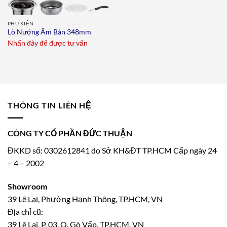
PHỤ KIỆN
Lò Nướng Âm Bàn 348mm
Nhấn đây để được tư vấn
THÔNG TIN LIÊN HỆ
CÔNG TY CỔ PHẦN ĐỨC THUẬN
ĐKKD số: 0302612841 do Sở KH&ĐT TP.HCM Cấp ngày 24
– 4 – 2002
Showroom
39 Lê Lai, Phường Hạnh Thông, TP.HCM, VN
Địa chỉ cũ:
39 Lê Lai, P. 03, Q. Gò Vấp, TP.HCM, VN