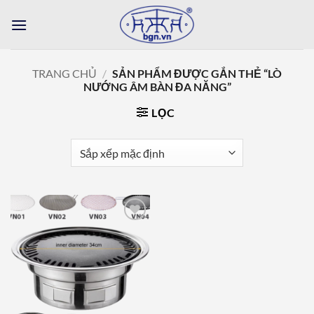
Bỏ
qua
nội
dung
TRANG CHỦ
/
SẢN PHẨM ĐƯỢC GẮN THẺ “LÒ
NƯỚNG ÂM BÀN ĐA NĂNG”
LỌC
Add to
wishlist